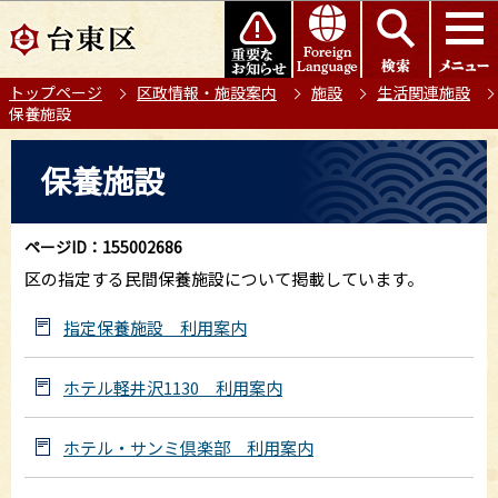
こ
このページの本文へ移動
の
ペ
トップページ
区政情報・施設案内
施設
生活関連施設
ー
保養施設
ジ
の
本
保養施設
先
文
頭
こ
で
こ
ページID：155002686
す
か
区の指定する民間保養施設について掲載しています。
ら
指定保養施設 利用案内
ホテル軽井沢1130 利用案内
ホテル・サンミ倶楽部 利用案内