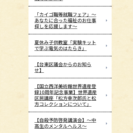
「カイゴ職等就職フェア」～
あなたに合った福祉のお仕事
探しを応援します～
夏休み子供教室「実験キット
で学ぶ電気のはたらき」
【台東区議会からのお知ら
せ】
【国立西洋美術館世界遺産登
録10周年記念事業】世界遺産
区民講座「松方幸次郎氏と松
方コレクションについて」
【自殺予防啓発講演会】～中
高生のメンタルヘルス～