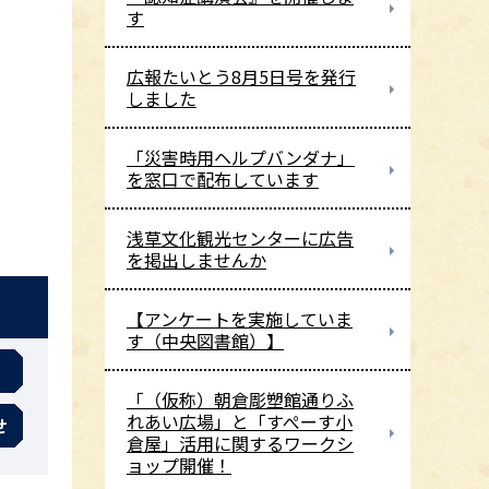
す
広報たいとう8月5日号を発行
しました
「災害時用ヘルプバンダナ」
を窓口で配布しています
浅草文化観光センターに広告
を掲出しませんか
【アンケートを実施していま
す（中央図書館）】
「（仮称）朝倉彫塑館通りふ
れあい広場」と「すぺーす小
せ
倉屋」活用に関するワークシ
ョップ開催！