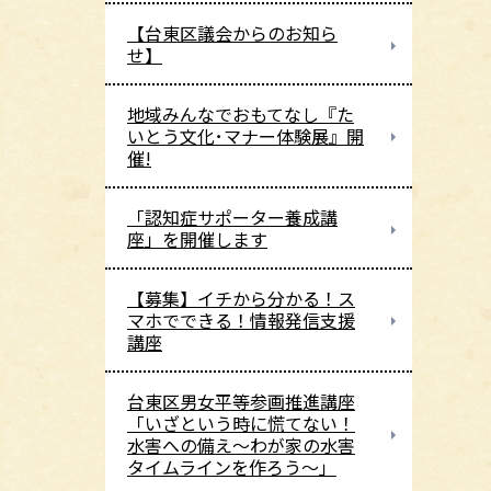
【台東区議会からのお知ら
せ】
地域みんなでおもてなし『た
いとう文化･マナー体験展』開
催!
「認知症サポーター養成講
座」を開催します
【募集】イチから分かる！ス
マホでできる！情報発信支援
講座
台東区男女平等参画推進講座
「いざという時に慌てない！
水害への備え～わが家の水害
タイムラインを作ろう～」