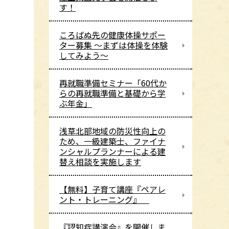
す！
ころばぬ先の健康体操サポー
ター募集 ～まずは体操を体験
してみよう～
再就職準備セミナー「60代か
らの再就職準備と基礎から学
ぶ年金」
浅草北部地域の防災性向上の
ため、一級建築士、ファイナ
ンシャルプランナーによる建
替え相談を実施します
【無料】子育て講座『ペアレ
ント・トレーニング』
『認知症講演会』を開催しま