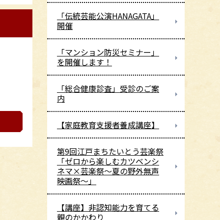
「伝統芸能公演HANAGATA」
開催
「マンション防災セミナー」
を開催します！
「総合健康診査」受診のご案
内
【家庭教育支援者養成講座】
第9回江戸まちたいとう芸楽祭
「ゼロから楽しむカツベンシ
ネマ×芸楽祭～夏の野外無声
映画祭～」
【講座】非認知能力を育てる
親のかかわり