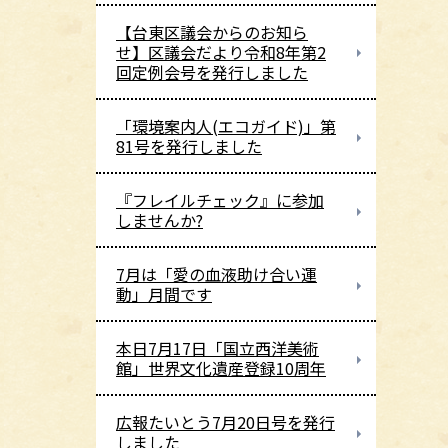
【台東区議会からのお知ら
せ】区議会だより令和8年第2
回定例会号を発行しました
「環境案内人(エコガイド)」第
81号を発行しました
『フレイルチェック』に参加
しませんか?
7月は「愛の血液助け合い運
動」月間です
本日7月17日「国立西洋美術
館」世界文化遺産登録10周年
広報たいとう7月20日号を発行
しました