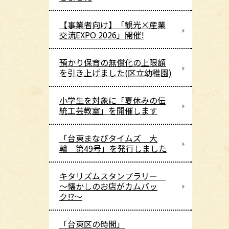
【事業者向け】「観光×産業
交流EXPO 2026」開催!
預かり保育の無償化の上限額
を引き上げました(区立幼稚園)
小学生を対象に「夏休みの伝
統工芸教室」を開催します
「台東まなびタイムズ 大
輪 第49号」を発行しました
キタリズムスタンプラリー
～懐かしのお店がカムバッ
ク!?～
「台東区の時間」