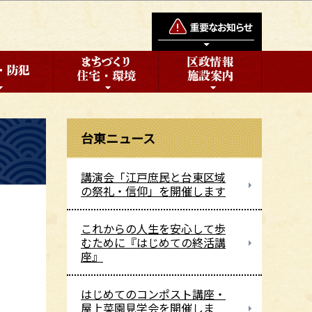
台東ニュース
講演会「江戸庶民と台東区域
の祭礼・信仰」を開催します
これからの人生を安心して歩
むために『はじめての終活講
座』
はじめてのコンポスト講座・
屋上菜園見学会を開催しま