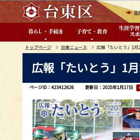
こ
の
音
ペ
ー
ジ
の
トップページ
台東ニュース
広報「たいとう」1月
先
本
広報「たいとう」1月
頭
文
で
こ
す
こ
ページID：423412626
更新日：2025年1月17日
か
ら