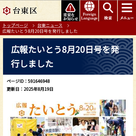
こ
このページの本文へ移動
の
ペ
トップページ
台東ニュース
ー
広報たいとう8月20日号を発行しました
ジ
の
本
広報たいとう8月20日号を発
先
文
頭
こ
行しました
で
こ
す
か
ら
ページID：591646948
更新日：2025年8月19日