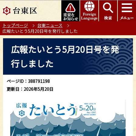
こ
このページの本文へ移動
の
ペ
トップページ
台東ニュース
ー
広報たいとう5月20日号を発行しました
ジ
の
本
広報たいとう5月20日号を発
先
文
頭
こ
行しました
で
こ
す
か
ら
ページID：388791198
更新日：2026年5月20日