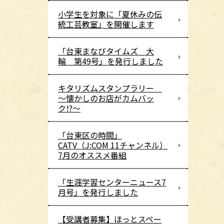
小学生を対象に「夏休みの伝
統工芸教室」を開催します
「台東まなびタイムズ 大
輪 第49号」を発行しました
キタリズムスタンプラリー
～懐かしのお店がカムバッ
ク!?～
「台東区の時間」
CATV（J:COM 11チャンネル）
7月のオススメ番組
「生涯学習センターニュース7
月号」を発行しました
【受講者募集】ほっとスペー