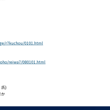
sage/r7kuchou/0101.html
/koho/reiwa7/080101.html
氏)
ほか