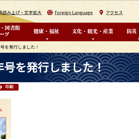
このページの本文へ移動
声読み上げ・文字拡大
Foreign Language
アクセス
年号を発行しました！
年号を発行しました！
印刷