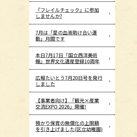
『フレイルチェック』に参加
しませんか?
7月は「愛の血液助け合い運
動」月間です
本日7月17日「国立西洋美術
館」世界文化遺産登録10周年
広報たいとう7月20日号を発行
しました
【事業者向け】「観光×産業
交流EXPO 2026」開催!
預かり保育の無償化の上限額
を引き上げました(区立幼稚園)