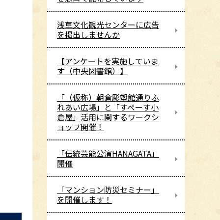
浅草文化観光センターに広告
を掲出しませんか
【アンケートを実施していま
す（中央図書館）】
「（仮称）朝倉彫塑館通りふ
れあい広場」と「すぺーす小
倉屋」活用に関するワークシ
ョップ開催！
「伝統芸能公演HANAGATA」
開催
「マンション防災セミナー」
を開催します！