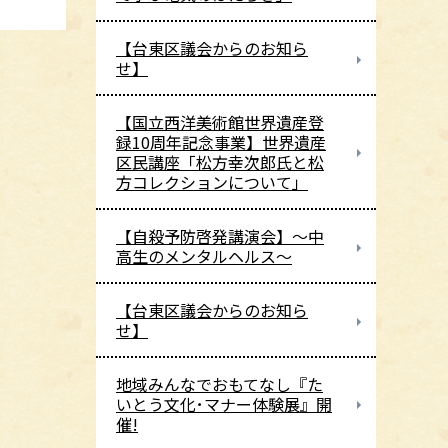
【台東区議会からのお知ら
せ】
【国立西洋美術館世界遺産登
録10周年記念事業】世界遺産
区民講座「松方幸次郎氏と松
方コレクションについて」
【自殺予防啓発講演会】～中
高生のメンタルヘルス～
【台東区議会からのお知ら
せ】
地域みんなでおもてなし『た
いとう文化･マナー体験展』開
催!