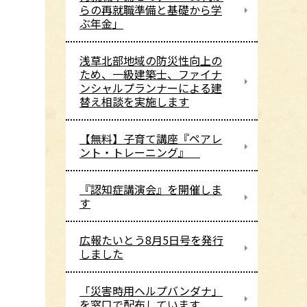
らの再就職準備と基礎から学
ぶ年金」
浅草北部地域の防災性向上の
ため、一級建築士、ファイナ
ンシャルプランナーによる建
替え相談を実施します
【無料】子育て講座『ペアレ
ント・トレーニング』
『認知症講演会』を開催しま
す
広報たいとう8月5日号を発行
しました
「災害時用ヘルプバンダナ」
を窓口で配布しています