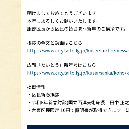
明けましておめでとうございます。
本年もよろしくお願いいたします。
服部区長から区民の皆さまへ新年のご挨拶です。
挨拶の全文と動画はこちら
https://www.city.taito.lg.jp/kusei/kucho/mes
広報「たいとう」新年号はこちら
https://www.city.taito.lg.jp/kusei/sanka/koho
掲載情報
・区長新春挨拶
・令和8年新春対談(国立西洋美術館長 田中 正之 
・台東区民限定 10円で証明書が取得できます 