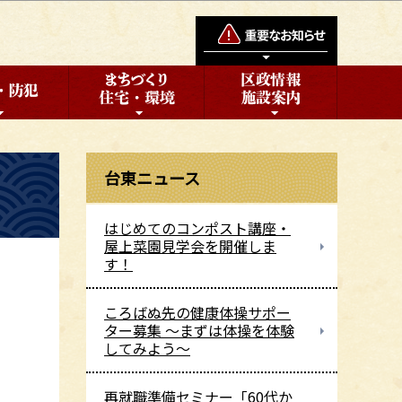
台東ニュース
はじめてのコンポスト講座・
屋上菜園見学会を開催しま
す！
ころばぬ先の健康体操サポー
ター募集 ～まずは体操を体験
してみよう～
再就職準備セミナー「60代か