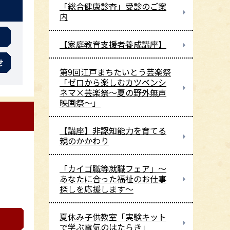
「総合健康診査」受診のご案
内
【家庭教育支援者養成講座】
せ
第9回江戸まちたいとう芸楽祭
「ゼロから楽しむカツベンシ
ネマ×芸楽祭～夏の野外無声
映画祭～」
【講座】非認知能力を育てる
親のかかわり
「カイゴ職等就職フェア」～
あなたに合った福祉のお仕事
探しを応援します～
夏休み子供教室「実験キット
で学ぶ電気のはたらき」