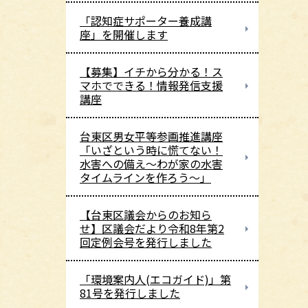
「認知症サポーター養成講
座」を開催します
【募集】イチから分かる！ス
マホでできる！情報発信支援
講座
台東区男女平等参画推進講座
「いざという時に慌てない！
水害への備え～わが家の水害
タイムラインを作ろう～」
【台東区議会からのお知ら
せ】区議会だより令和8年第2
回定例会号を発行しました
「環境案内人(エコガイド)」第
81号を発行しました