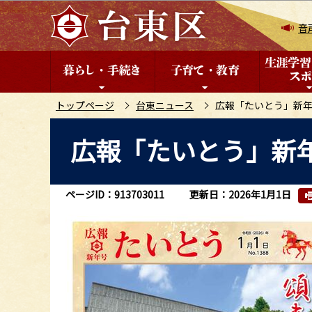
こ
の
音
ペ
ー
ジ
の
トップページ
台東ニュース
広報「たいとう」新
先
本
広報「たいとう」新
頭
文
で
こ
す
こ
ページID：913703011
更新日：2026年1月1日
か
ら