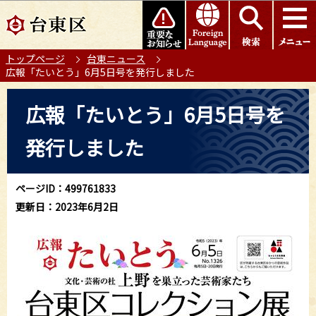
こ
このページの本文へ移動
の
ペ
トップページ
台東ニュース
ー
広報「たいとう」6月5日号を発行しました
ジ
の
本
広報「たいとう」6月5日号を
先
文
頭
こ
発行しました
で
こ
す
か
ら
ページID：499761833
更新日：2023年6月2日