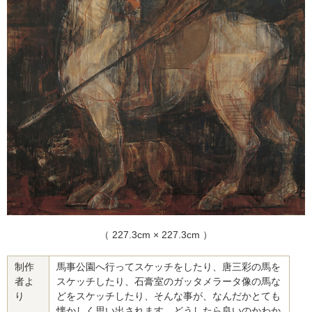
（ 227.3cm × 227.3cm ）
制作
馬事公園へ行ってスケッチをしたり、唐三彩の馬を
者よ
スケッチしたり、石膏室のガッタメラータ像の馬な
り
どをスケッチしたり、そんな事が、なんだかとても
懐かしく思い出されます。どうしたら良いのかわか