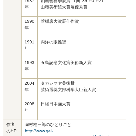
1987
創画会春季展賞 （同 '89 '90 '92）
年
山種美術館大賞展優秀賞
1990
菅楯彦大賞展佳作賞
年
1991
両洋の眼推奨
年
1993
五島記念文化賞美術新人賞
年
2004
タカシマヤ美術賞
年
芸術選奨文部科学大臣新人賞
2008
日経日本画大賞
年
作者
岡村桂三郎のひとりごと
のHP
http://www.gei-