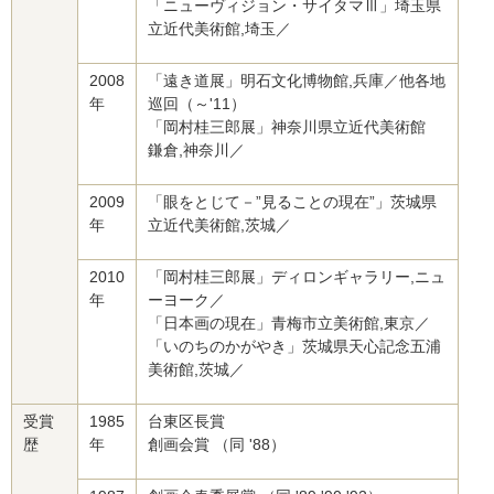
「ニューヴィジョン・サイタマⅢ」埼玉県
立近代美術館,埼玉／
2008
「遠き道展」明石文化博物館,兵庫／他各地
年
巡回（～'11）
「岡村桂三郎展」神奈川県立近代美術館
鎌倉,神奈川／
2009
「眼をとじて－”見ることの現在”」茨城県
年
立近代美術館,茨城／
2010
「岡村桂三郎展」ディロンギャラリー,ニュ
年
ーヨーク／
「日本画の現在」青梅市立美術館,東京／
「いのちのかがやき」茨城県天心記念五浦
美術館,茨城／
受賞
1985
台東区長賞
歴
年
創画会賞 （同 '88）