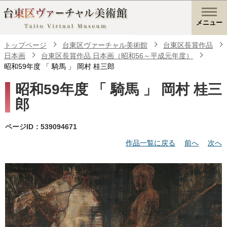
メニュー
トップページ
台東区ヴァーチャル美術館
台東区長賞作品
日本画
台東区長賞作品 日本画（昭和56～平成元年度）
昭和59年度 「 騎馬 」 岡村 桂三郎
昭和59年度 「 騎馬 」 岡村 桂三
郎
ページID：539094671
作品一覧に戻る
前へ
次へ