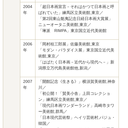
2004
「超日本画宣言－それはかつて日本画と呼
年
ばれていた」練馬区立美術館,東京／
「第2回東山魁夷記念日経日本画大賞展」
ニューオータニ美術館,東京／
「琳派 RIMPA」東京国立近代美術館
2006
「岡村桂三郎展」佐藤美術館,東京
年
「モダン・パラダイス展」東京国立近代美
術館,東京／
「はばたく日本画－近代から現代へ－」新
潟県立万代島美術館他,新潟／
2007
「開館記念《生きる》」横須賀美術館,神奈
年
川／
「初公開！「賛美小舎」上田コレクショ
ン」練馬区立美術館,東京／
「現代日本画ワンダーランド」高崎市タワ
ー美術館,群馬／
「日本現代芸術祭」ヘイリ芸術村,パジュ・
韓国／