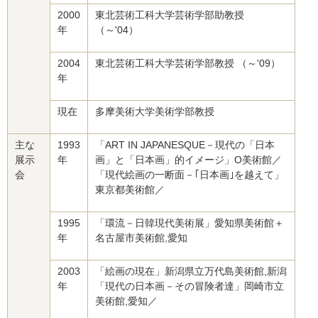
2000
東北芸術工科大学芸術学部助教授
年
（～'04）
2004
東北芸術工科大学芸術学部教授 （～'09）
年
現在
多摩美術大学美術学部教授
主な
1993
「ART IN JAPANESQUE－現代の「日本
展示
年
画」と「日本画」的イメージ」O美術館／
会
「現代絵画の一断面－｢日本画｣を越えて」
東京都美術館／
1995
「環流－日韓現代美術展」愛知県美術館＋
年
名古屋市美術館,愛知
2003
「絵画の現在」新潟県立万代島美術館,新潟
年
「現代の日本画－その冒険者達」岡崎市立
美術館,愛知／