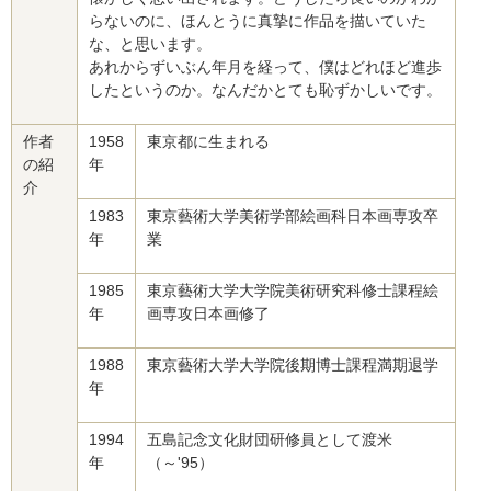
らないのに、ほんとうに真摯に作品を描いていた
な、と思います。
あれからずいぶん年月を経って、僕はどれほど進歩
したというのか。なんだかとても恥ずかしいです。
作者
1958
東京都に生まれる
の紹
年
介
1983
東京藝術大学美術学部絵画科日本画専攻卒
年
業
1985
東京藝術大学大学院美術研究科修士課程絵
年
画専攻日本画修了
1988
東京藝術大学大学院後期博士課程満期退学
年
1994
五島記念文化財団研修員として渡米
年
（～'95）