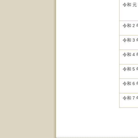
令和 元
令和 2
令和 3
令和 4
令和 5
令和 6
令和 7