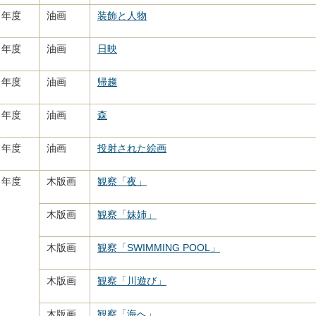
 年度
油画
装飾と人物
 年度
油画
日映
 年度
油画
帰趨
 年度
油画
森
 年度
油画
投射された絵画
 年度
木版画
観察「夜」
木版画
観察「妹姉」
木版画
観察「SWIMMING POOL」
木版画
観察「川遊び」
木版画
観察「海へ」