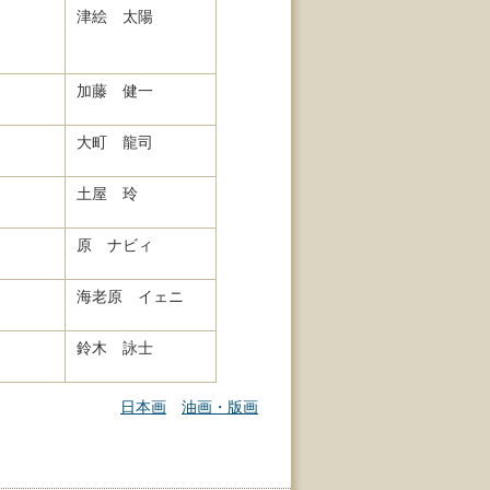
津絵 太陽
加藤 健一
大町 龍司
土屋 玲
原 ナビィ
海老原 イェニ
鈴木 詠士
日本画
油画・版画