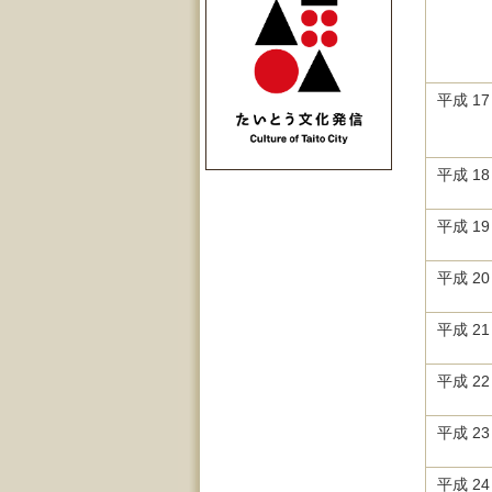
平成 17
平成 18
平成 19
平成 20
平成 21
平成 22
平成 23
平成 24