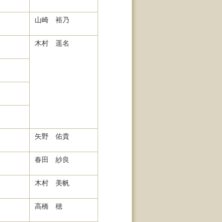
山崎 裕乃
木村 遥名
矢野 佑貴
春田 紗良
木村 美帆
高橋 穂