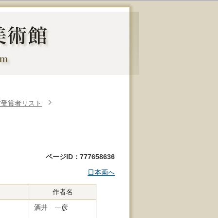
賞受賞者リスト
ページID：777658636
日本画へ
作者名
酒井 一彦