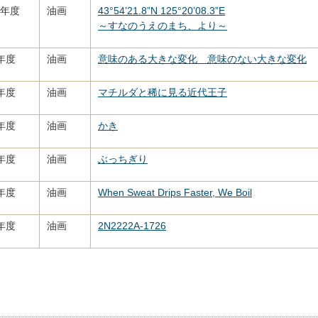
 年度
油画
43°54’21.8”N 125°20’08.3”E
～すなのうえのまち、より～
 年度
油画
意味のある大きな変化 意味のない大きな変化
 年度
油画
マチルダと稀に見る近代王子
 年度
油画
かき
 年度
油画
ぶっちぎり
 年度
油画
When Sweat Drips Faster, We Boil
 年度
油画
2N2222A-1726