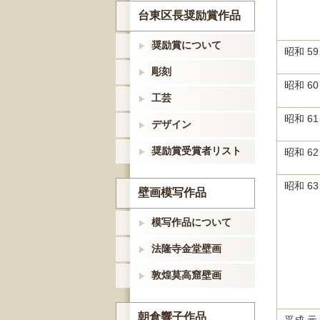
台東区長奨励賞作品
奨励賞について
昭和 59
彫刻
昭和 60
工芸
昭和 61
デザイン
奨励賞受賞者リスト
昭和 62
昭和 63
壁画模写作品
模写作品について
法隆寺金堂壁画
敦煌莫高窟壁画
朝倉響子作品