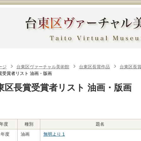
ージ
台東区ヴァーチャル美術館
台東区長賞作品
台東区長
賞受賞者リスト 油画・版画
東区長賞受賞者リスト 油画・版画
年度
種別
題名
 年度
油画
無明より 1