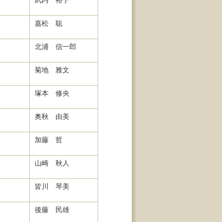
武内 裕子
嘉松 聡
北浦 信一郎
菊地 雅文
塚本 修央
奥秋 由美
加藤 哲
山崎 秋人
皆川 琴美
後藤 民雄