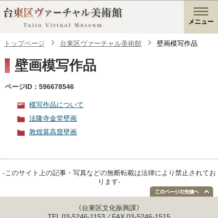
メニュー
トップページ
台東区ヴァーチャル美術館
壁画模写作品
壁画模写作品
ページID：596678546
模写作品について
法隆寺金堂壁画
敦煌莫高窟壁画
-このサイト上の記事・写真などの無断転載は法律により禁止されてお
ります-
《台東区文化振興課》
TEL 03-5246-1153／FAX 03-5246-1515