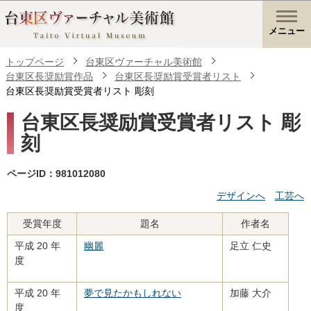
メニュー
トップページ
台東区ヴァーチャル美術館
台東区長奨励賞作品
台東区長奨励賞受賞者リスト
台東区長奨励賞受賞者リスト 彫刻
台東区長奨励賞受賞者リスト 彫
刻
ページID：981012080
デザインへ
工芸へ
受賞年度
題名
作者名
平成 20 年
幽麗
足立 仁史
度
平成 20 年
夢で見たかもしれない
加藤 大介
度