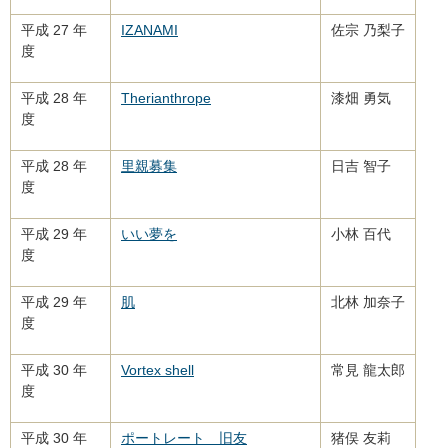
平成 27 年
IZANAMI
佐宗 乃梨子
度
平成 28 年
Therianthrope
漆畑 勇気
度
平成 28 年
里親募集
日吉 智子
度
平成 29 年
いい夢を
小林 百代
度
平成 29 年
肌
北林 加奈子
度
平成 30 年
Vortex shell
常見 龍太郎
度
平成 30 年
ポートレート 旧友
猪俣 友莉