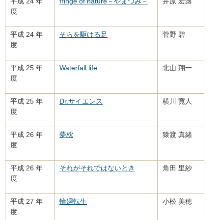
平成 24 年
fringe of nature－やまつみ－
井原 宏蕗
度
平成 24 年
そらを駆ける足
菅野 碧
度
平成 25 年
Waterfall life
北山 翔一
度
平成 25 年
Dr.サイエンス
横川 寛人
度
平成 26 年
夢枕
猿渡 真緒
度
平成 26 年
それがそれではないとき
角田 里紗
度
平成 27 年
輪廻転生
小松 美穂
度