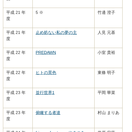
平成 21 年
5 ※
竹邊 澄子
度
平成 21 年
止め処ない私の夢の主
人見 元基
度
平成 22 年
PREDAWN
小室 貴裕
度
平成 22 年
ヒトの景色
東條 明子
度
平成 23 年
並行世界1
平岡 華菜
度
平成 23 年
俯瞰する者達
村山 まりあ
度