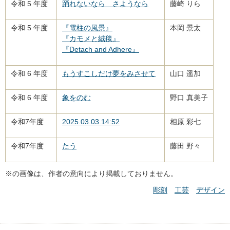
令和 5 年度
踊れないなら さようなら
藤崎 りら
令和 5 年度
『電柱の風景』
本岡 景太
『カモメと絨毯』
『Detach and Adhere』
令和 6 年度
もうすこしだけ夢をみさせて
山口 遥加
令和 6 年度
象をのむ
野口 真美子
令和7年度
2025.03.03.14:52
相原 彩七
令和7年度
たう
藤田 野々
※の画像は、作者の意向により掲載しておりません。
彫刻
工芸
デザイン