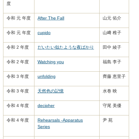
度
令和 元 年度
After The Fall
山元 佑介
令和 元 年度
cupido
山﨑 稚子
令和 2 年度
だいたい似たような夜ばかり
田中 綾子
令和 2 年度
Watching you
福島 李子
令和 3 年度
unfolding
齊藤 恵里子
令和 3 年度
天然色の記憶
水巻 映
令和 4 年度
decipher
守尾 美優
令和 4 年度
Rehearsals -Apparatus
尹 苑
Series