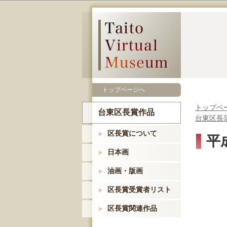
トップページへ
トップペ
台東区長賞作品
台東区長
区長賞について
平成
日本画
油画・版画
区長賞受賞者リスト
区長賞関連作品