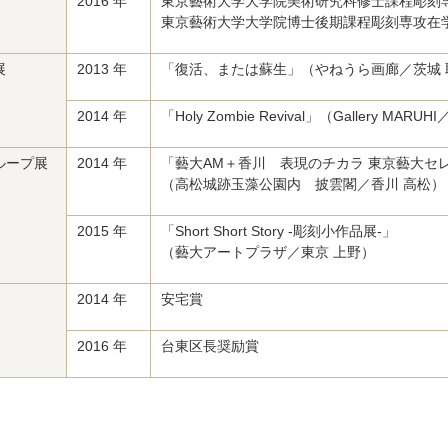
2016 年
東京藝術大学大学院美術研究科修士課程彫刻
東京藝術大学大学院博士後期課程彫刻専攻在
展
2013 年
「復活、または蘇生」（やねうら画廊／茨城 
2014 年
「Holy Zombie Revival」（Gallery MAR
ループ展
2014 年
「藝大AM＋香川 表現のチカラ 東京藝大セ
（高松城跡玉藻公園内 披雲閣／香川 高松）
2015 年
「Short Short Story -彫刻小作品展-」
（藝大アートプラザ／東京 上野）
2014 年
安宅賞
2016 年
台東区長奨励賞