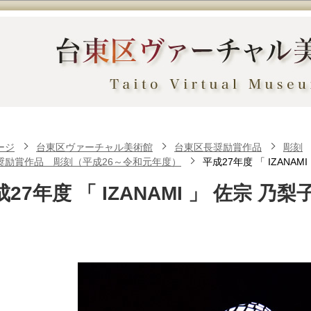
ージ
台東区ヴァーチャル美術館
台東区長奨励賞作品
彫刻
奨励賞作品 彫刻（平成26～令和元年度）
平成27年度 「 IZANAM
27年度 「 IZANAMI 」 佐宗 乃梨