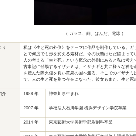
（ ガラス、銅、はんだ、電球 ）
より
私は《生と死の外側》をテーマに作品を制作している。ガ
とで何度でも形を変える素材だ。今の状態はただ留まって
人の考える「生と死」という概念の外側にあると私は考え
古事記に登場するイザナミは、イザナギと共に様々な神を
を産んだ際火傷を負い黄泉の国へ渡る。そこでのイザナミ
で、人の生と死を別つ存在になった。彼女もまた、生と死
紹介
1988 年
神奈川県生まれ
2007 年
学校法人石川学園 横浜デザイン学院卒業
2014 年
東京藝術大学美術学部彫刻科卒業