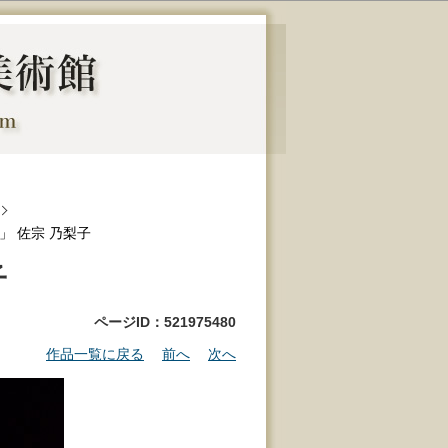
I 」 佐宗 乃梨子
子
ページID：521975480
作品一覧に戻る
前へ
次へ