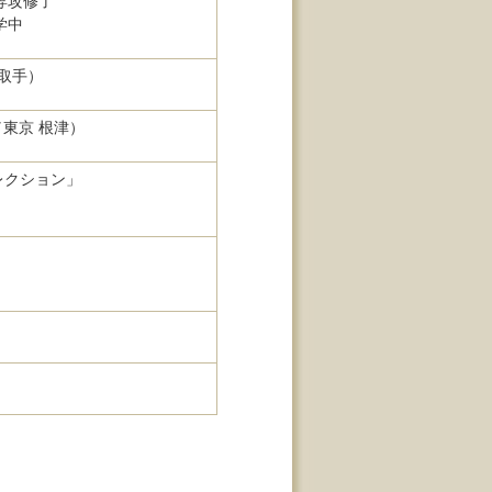
専攻修了
学中
取手）
UHI／東京 根津）
レクション」