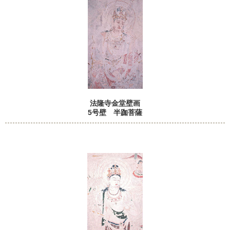
法隆寺金堂壁画
5号壁 半跏菩薩