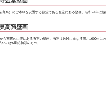
寺金堂壁画
奈良県）のご本尊を安置する殿堂である金堂にある壁画。昭和24年に
莫高窟壁画
煌から南東の山腹にある石窟の壁画。石窟は数段に重なり南北1600mにわ
古いのは5世紀初頭のもの。