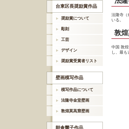
法隆
台東区長奨励賞作品
法隆寺（
奨励賞について
いる。
彫刻
敦煌
工芸
中国 敦
デザイン
し、最も
奨励賞受賞者リスト
壁画模写作品
模写作品について
法隆寺金堂壁画
敦煌莫高窟壁画
朝倉響子作品