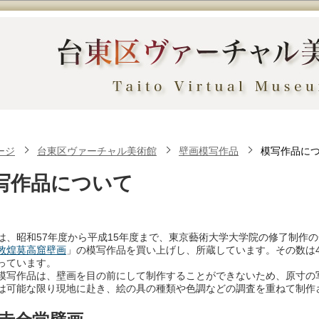
ージ
台東区ヴァーチャル美術館
壁画模写作品
模写作品に
写作品について
は、昭和57年度から平成15年度まで、東京藝術大学大学院の修了制作
敦煌莫高窟壁画
」の模写作品を買い上げし、所蔵しています。その数は
っています。
模写作品は、壁画を目の前にして制作することができないため、原寸の
は可能な限り現地に赴き、絵の具の種類や色調などの調査を重ねて制作