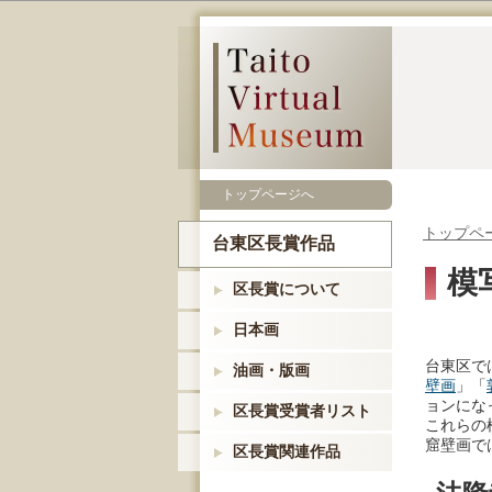
トップページへ
トップペ
台東区長賞作品
模
区長賞について
日本画
台東区で
油画・版画
壁画
」「
ョンにな
区長賞受賞者リスト
これらの
窟壁画で
区長賞関連作品