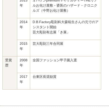
2013
オバケンpremiumマイケルティーTHEリア
年
ルお化け屋敷－婆医のハザード－クロニク
ルズ（中野お化け屋敷）
2014
D.B.Factory彫刻科大森暁生さんの元でのア
年
シスタント開始
芸大彫刻有志展「き展」
2015
芸大彫刻三年合同展
年
受賞
2008
全国ファッション甲子園入選
歴
年
2017
台東区長奨励賞
年