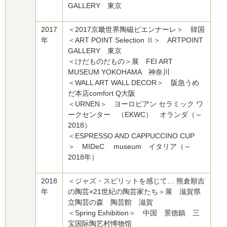
GALLERY 東京
2017
＜2017京畿世界陶磁ビエンナーレ＞ 韓国
年
＜ART POINT Selection Ⅱ＞ ARTPOINT
GALLERY 東京
＜けだものだもの＞展 FEI ART
MUSEUM YOKOHAMA 神奈川
＜WALL ART WALL DECOR＞ 阪急うめ
だ本店comfort Q大阪
＜URNEN＞ ヨーロピアン セラミック ワ
ークセンター （EKWC） オランダ（～
2018）
＜ESPRESSO AND CAPPUCCINO CUP
＞ MIDeC museum イタリア（～
2018年）
2018
＜ジャズ・スピリットを感じて… 熊倉順吉
年
の陶芸×21世紀の陶芸家たち＞展 滋賀県
立陶芸の森 陶芸館 滋賀
＜Spring Exhibition＞ 中国 景徳鎮 三
宝国际陶艺村愽物馆