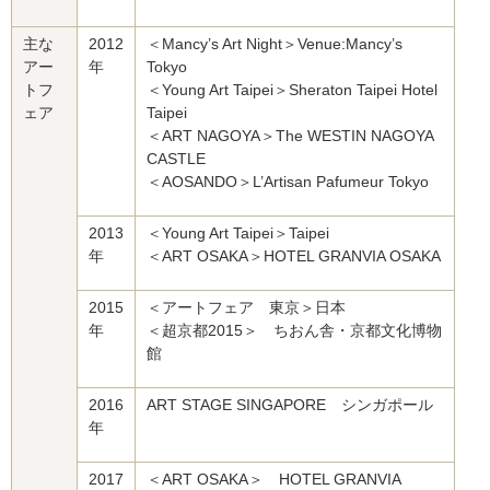
主な
2012
＜Mancy’s Art Night＞Venue:Mancy’s
アー
年
Tokyo
トフ
＜Young Art Taipei＞Sheraton Taipei Hotel
ェア
Taipei
＜ART NAGOYA＞The WESTIN NAGOYA
CASTLE
＜AOSANDO＞L’Artisan Pafumeur Tokyo
2013
＜Young Art Taipei＞Taipei
年
＜ART OSAKA＞HOTEL GRANVIA OSAKA
2015
＜アートフェア 東京＞日本
年
＜超京都2015＞ ちおん舎・京都文化博物
館
2016
ART STAGE SINGAPORE シンガポール
年
2017
＜ART OSAKA＞ HOTEL GRANVIA