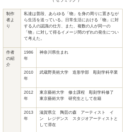
（ セラミック ）
制作
私達は普段、あらゆる「物」を身の周りに置きなが
者よ
ら生活を送っている。日常生活における「物」に対
り
する人の認識の仕方、また、複数の人が同一の
「物」に対して得るイメージ間のずれの発生につい
て考えた。
作者
1986
神奈川県生まれ
の紹
年
介
2010
武蔵野美術大学 造形学部 彫刻学科卒業
年
2012
東京藝術大学 修士課程 彫刻学科修了
年
東京藝術大学 研究生として在籍
2013
滋賀県立 陶芸の森 アーティスト イ
年
ン レジデンス スタジオアーティストと
して滞在