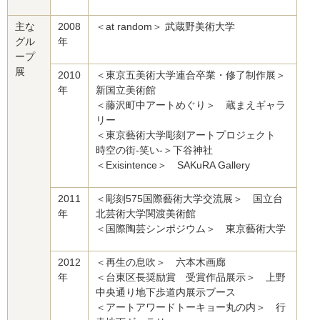
主な
2008
＜at random＞ 武蔵野美術大学
グル
年
ープ
展
2010
＜東京五美術大学連合卒業・修了制作展＞
年
新国立美術館
＜藤沢町中アートめぐり＞ 蔵まえギャラ
リー
＜東京藝術大学彫刻アートプロジェクト
時空の街-笑い-＞下谷神社
＜Exisintence＞ SAKuRA Gallery
2011
＜彫刻575国際藝術大学交流展＞ 国立台
年
北芸術大学関渡美術館
＜国際陶芸シンポジウム＞ 東京藝術大学
2012
＜再生の息吹＞ 六本木画廊
年
＜台東区長奨励賞 受賞作品展示＞ 上野
中央通り地下歩道内展示ブース
＜アートアワードトーキョー丸の内＞ 行