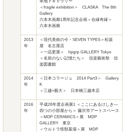
幸地下ギャラリー
＜fragile exhibition＞ CLASKA The 8th
Gallery
六本木画廊1周年記念企画＜合縁奇縁＞
六本木画廊
2013
＜現代美術の今・SEVEN TYPES＞松坂
年
屋 名古屋店
＜一品更屋＞ hpgrp GALLERY Tokyo
＜名前のない記憶たち＞ 信楽藝術祭 信
楽図書館
2014
＜日本コラージュ 2014 Part3＞ Gallery
年
K
＜三越×藝大＞ 日本橋三越本店
2016
平成28年度企画展1 ＜ここにあるけしき―
年
四つの小部屋から＞ 藤沢市アートスペース
＜MDP CERAMICS＞展 MDP
GALLERY 東京
＜ウルトラ怪獣墓場＞展 MDP