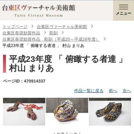
メニュー
トップページ
台東区ヴァーチャル美術館
台東区長奨励賞作品
彫刻
台東区長奨励賞作品 彫刻（平成20～平成26年度）
平成23年度 「 俯瞰する者達 」 村山 まりあ
平成23年度 「 俯瞰する者達 」
村山 まりあ
ページID：470914337
作品一覧に戻る
前へ
次へ