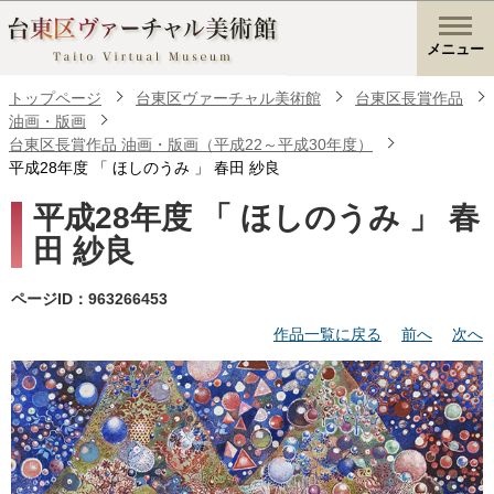
メニュー
トップページ
台東区ヴァーチャル美術館
台東区長賞作品
油画・版画
台東区長賞作品 油画・版画（平成22～平成30年度）
平成28年度 「 ほしのうみ 」 春田 紗良
平成28年度 「 ほしのうみ 」 春
田 紗良
ページID：963266453
作品一覧に戻る
前へ
次へ