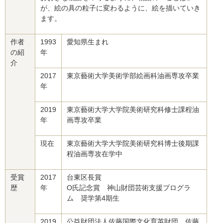
が、絵の具の粒子に変わるように、絵を描いていき
ます。
作者
1993
愛知県生まれ
の紹
年
介
2017
東京藝術大学美術学部絵画科油画専攻卒業
年
2019
東京藝術大学大学院美術研究科修士課程油
年
画専攻卒業
現在
東京藝術大学大学院美術研究科博士後期課
程油画専攻在学中
受賞
2017
台東区長賞
歴
年
O氏記念賞 神山財団芸術支援プログラ
ム 奨学第4期生
2019
公益財団法人佐藤国際文化育英財団 佐藤