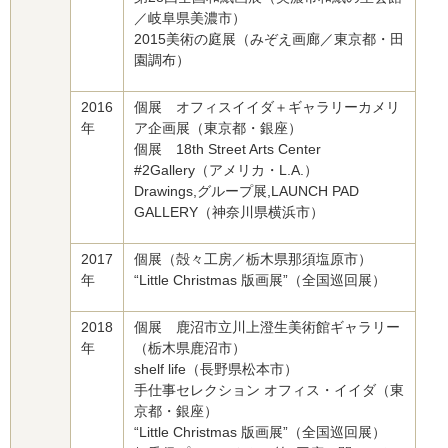
／岐阜県美濃市）
2015美術の庭展（みぞえ画廊／東京都・田
園調布）
2016
個展 オフィスイイダ＋ギャラリーカメリ
年
ア企画展（東京都・銀座）
個展 18th Street Arts Center
#2Gallery（アメリカ・L.A.）
Drawings,グループ展,LAUNCH PAD
GALLERY（神奈川県横浜市）
2017
個展（殻々工房／栃木県那須塩原市）
年
“Little Christmas 版画展”（全国巡回展）
2018
個展 鹿沼市立川上澄生美術館ギャラリー
年
（栃木県鹿沼市）
shelf life（長野県松本市）
手仕事セレクション オフィス・イイダ（東
京都・銀座）
“Little Christmas 版画展”（全国巡回展）