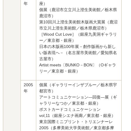
年
座）
個展（鹿沼市立立川上澄生美術館／栃木県
鹿沼市）
第10回川上澄生美術館木版画大賞展（鹿沼
市立川上澄生美術館／栃木県鹿沼市）
［Wood Cut Love］（銀座九美洞ギャラリ
ー／東京都・銀座）
日本の木版画100年展－創作版画から新し
い版表現へ－（名古屋市美術館／愛知県名
古屋市）
Artist meets〔BUNKO－BON〕（Oギャラ
リー／東京都・銀座）
2005
個展（ギャラリーインザブルー／栃木県宇
年
都宮市）
アートコミュニケーション—回復—展（ギ
ャラリーなつか／東京都・銀座）
ポストカードコミュニケーション
vol,11（銀座シエナ画廊／東京都・銀座）
東京国際ミニプリント・トリエンナーレ
2005（多摩美術大学美術館／東京都多摩