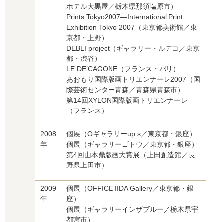
ホテル大黒屋／栃木県那須塩原市）
Prints Tokyo2007—International Print
Exhibition Tokyo 2007（東京都美術館／東
京都・上野）
DEBLI project（ギャラリー・ルデコ／東京
都・渋谷）
LE DE’CAGONE（フランス・パリ）
あおもり国際版画トリエンナーレ2007（国
際芸術センター青森／青森県青森市）
第14回XYLON国際版画トリエンナーレ
（フランス）
2008
個展（Oギャラリーup.s／東京都・銀座）
年
個展（ギャラリーゴトウ／東京都・銀座）
第4回山本鼎版画大賞展（上田創造館／長
野県上田市）
2009
個展（OFFICE IIDA Gallery／東京都・銀
年
座）
個展（ギャラリーインザブルー／栃木県宇
都宮市）