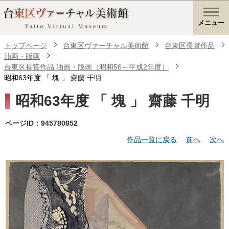
メニュー
トップページ
台東区ヴァーチャル美術館
台東区長賞作品
油画・版画
台東区長賞作品 油画・版画（昭和56～平成2年度）
昭和63年度 「 塊 」 齋藤 千明
昭和63年度 「 塊 」 齋藤 千明
ページID：945780852
作品一覧に戻る
前へ
次へ