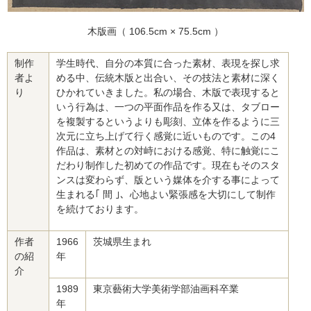
木版画（ 106.5cm × 75.5cm ）
制作
学生時代、自分の本質に合った素材、表現を探し求
者よ
める中、伝統木版と出合い、その技法と素材に深く
り
ひかれていきました。私の場合、木版で表現すると
いう行為は、一つの平面作品を作る又は、タブロー
を複製するというよりも彫刻、立体を作るように三
次元に立ち上げて行く感覚に近いものです。この4
作品は、素材との対峙における感覚、特に触覚にこ
だわり制作した初めての作品です。現在もそのスタ
ンスは変わらず、版という媒体を介する事によって
生まれる｢ 間 ｣、心地よい緊張感を大切にして制作
を続けております。
作者
1966
茨城県生まれ
の紹
年
介
1989
東京藝術大学美術学部油画科卒業
年