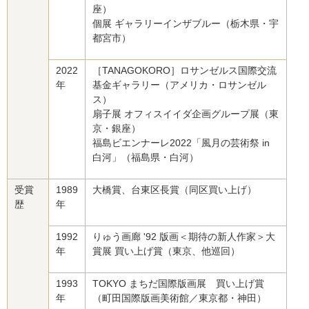
座）
個展 ギャラリーインザブルー（栃木県・宇
都宮市）
2022
［TANAGOKORO］ロサンゼルス国際交流
年
基金ギャラリー（アメリカ・ロサンゼル
ス）
扇子展 オフィスイイダ企画グループ展（東
京・銀座）
福島ビエンナーレ2022「風月の芸術祭 in
白河」（福島県・白河）
受賞
1989
大橋賞、台東区長賞（同区買い上げ）
歴
年
1992
りゅう画廊 '92 版画＜期待の新人作家＞大
年
賞展 買い上げ賞（東京、他巡回）
1993
TOKYO まちだ国際版画展 買い上げ賞
年
（町田国際版画美術館／東京都・神田）