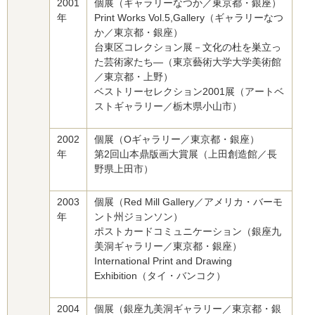
2001
個展（ギャラリーなつか／東京都・銀座）
年
Print Works Vol.5,Gallery（ギャラリーなつ
か／東京都・銀座）
台東区コレクション展－文化の杜を巣立っ
た芸術家たち—（東京藝術大学大学美術館
／東京都・上野）
ベストリーセレクション2001展（アートベ
ストギャラリー／栃木県小山市）
2002
個展（Oギャラリー／東京都・銀座）
年
第2回山本鼎版画大賞展（上田創造館／長
野県上田市）
2003
個展（Red Mill Gallery／アメリカ・バーモ
年
ント州ジョンソン）
ポストカードコミュニケーション（銀座九
美洞ギャラリー／東京都・銀座）
International Print and Drawing
Exhibition（タイ・バンコク）
2004
個展（銀座九美洞ギャラリー／東京都・銀