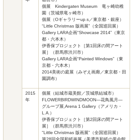
個展 Kindergaten Museum 竜ヶ崎幼稚
園（茨城県竜ヶ崎市）
個展（Oギャラリーup.s／東京都・銀座）
“Little Christmas 版画展”（全国巡回展）
Gallery LARA企画“Showcase 2014”（東京
都・六本木）
伊香保プロジェクト［第1回床の間アート
展］（群馬県渋川市）
Gallery LARA企画“Painted Windows”（東
京都・六本木）
2014美術の庭展（みぞえ画廊／東京都・田
園調布）
2015
個展（結城市蔵美館／茨城県結城市）
年
FLOWERBIRDWINDMOON—花鳥風月—
グループ展,Arena 1 Gallery（アメリカ・
L.A.）
伊香保プロジェクト［第2回床の間アート
展］（群馬県渋川市）
“Little Christmas 版画展”（全国巡回展）
第28回全国和紙画展（美濃市和紙の里会館