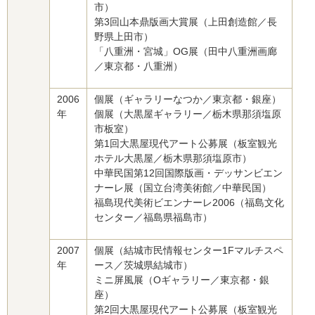
市）
第3回山本鼎版画大賞展（上田創造館／長
野県上田市）
「八重洲・宮城」OG展（田中八重洲画廊
／東京都・八重洲）
2006
個展（ギャラリーなつか／東京都・銀座）
年
個展（大黒屋ギャラリー／栃木県那須塩原
市板室）
第1回大黒屋現代アート公募展（板室観光
ホテル大黒屋／栃木県那須塩原市）
中華民国第12回国際版画・デッサンビエン
ナーレ展（国立台湾美術館／中華民国）
福島現代美術ビエンナーレ2006（福島文化
センター／福島県福島市）
2007
個展（結城市民情報センター1Fマルチスペ
年
ース／茨城県結城市）
ミニ屏風展（Oギャラリー／東京都・銀
座）
第2回大黒屋現代アート公募展（板室観光