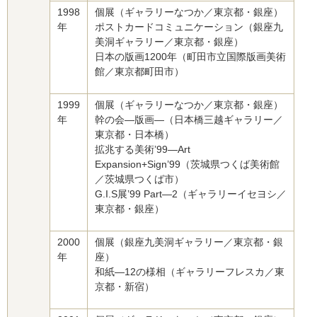
1998
個展（ギャラリーなつか／東京都・銀座）
年
ポストカードコミュニケーション（銀座九
美洞ギャラリー／東京都・銀座）
日本の版画1200年（町田市立国際版画美術
館／東京都町田市）
1999
個展（ギャラリーなつか／東京都・銀座）
年
幹の会—版画—（日本橋三越ギャラリー／
東京都・日本橋）
拡兆する美術’99—Art
Expansion+Sign’99（茨城県つくば美術館
／茨城県つくば市）
G.I.S展’99 Part—2（ギャラリーイセヨシ／
東京都・銀座）
2000
個展（銀座九美洞ギャラリー／東京都・銀
年
座）
和紙—12の様相（ギャラリーフレスカ／東
京都・新宿）