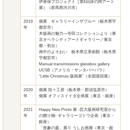
伊香保プロジェクト［第5回床の間アート
展］（群馬県渋川市）
2019
個展 ギャラリーインザブルー（栃木県宇
年
都宮市）
木版画の魅力―寺田コレクションより（東
京オペラシティアートギャラリー／東京
都・初台）
画中のよそおい 栃木県立美術館（栃木県
宇都宮市）
Manual transmissions glassbox gallery
UCSB（アメリカ・サンタバーバラ）
“Little Christmas 版画展”（全国巡回展）
2020
個展 殻々工房（栃木県・那須塩原市）
年
個展 オフィスイイダ企画展（東京・銀座）
2021
Happy New Prints 展 -芸大版画研究室から
年
の贈り物- ギャラリーゴトウ企画（東京・
銀座）
「形象の庭」展Ⅱ うしお画廊（東京・銀