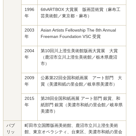
1996
6thARTBOX 大賞展 版画芸術賞（麻布工
年
芸美術館／東京都・麻布）
2003
Asian Artists Fellowship The 8th Annual
年
Freeman Foundation VSC 受賞
2004
第10回川上澄生美術館版画大賞展 大賞
年
（鹿沼市立川上澄生美術館／栃木県鹿沼
市）
2009
公募第22回全国和紙画展 アート部門 大
年
賞（美濃和紙の里会館／岐阜県美濃市）
2015
第28回全国和紙画展 アート部門 銀賞、和
年
紙部門 銀賞（美濃市和紙の里会館／岐阜県
美濃市）
パブ
町田市立国際版画美術館、鹿沼市立川上澄生美術
リッ
館、東京オペラシティ、台東区、美濃市和紙の里会