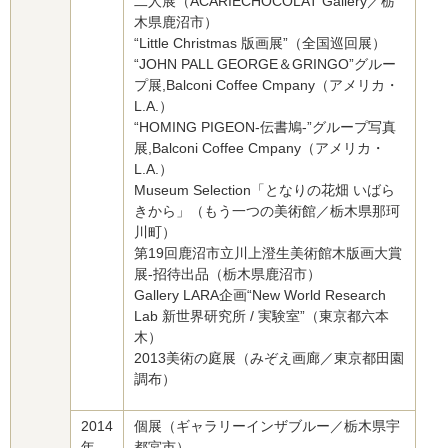
二人展（ACARIECHOCOLAT Gallery／栃
木県鹿沼市）
“Little Christmas 版画展”（全国巡回展）
“JOHN PALL GEORGE＆GRINGO”グルー
プ展,Balconi Coffee Cmpany（アメリカ・
L.A.）
“HOMING PIGEON‐伝書鳩‐”グループ写真
展,Balconi Coffee Cmpany（アメリカ・
L.A.）
Museum Selection「となりの花畑 いばら
きから」（もう一つの美術館／栃木県那珂
川町）
第19回鹿沼市立川上澄生美術館木版画大賞
展‐招待出品（栃木県鹿沼市）
Gallery LARA企画“New World Research
Lab 新世界研究所 / 実験室”（東京都六本
木）
2013美術の庭展（みぞえ画廊／東京都田園
調布）
2014
個展（ギャラリーインザブルー／栃木県宇
年
都宮市）