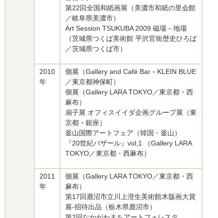
第22回全国和紙画展（美濃市和紙の里会館
／岐阜県美濃市）
Art Session TSUKUBA 2009 磁場－地場
（茨城県つくば美術館 平沢官衙歴史ひろば
／茨城県つくば市）
2010
個展（Gallery and Café Bar－KLEIN BLUE
年
／東京都神保町）
個展（Gallery LARA TOKYO／東京都・西
麻布）
扇子展 オフィスイイダ企画グループ展（東
京都・銀座）
釜山国際アートフェア（韓国・釜山）
『20世紀バザール』vol,1 （Gallery LARA
TOKYO／東京都・西麻布）
2011
個展（Gallery LARA TOKYO／東京都・西
年
麻布）
第17回鹿沼市立川上澄生美術館木版画大賞
展‐招待出品（栃木県鹿沼市）
第2回なかがわまちアートフォレスタ