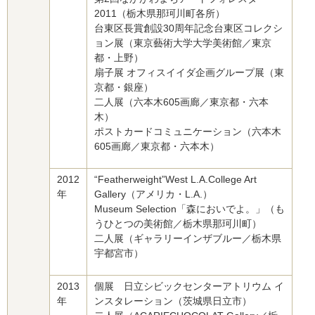
2011（栃木県那珂川町各所）
台東区長賞創設30周年記念台東区コレクシ
ョン展（東京藝術大学大学美術館／東京
都・上野）
扇子展 オフィスイイダ企画グループ展（東
京都・銀座）
二人展（六本木605画廊／東京都・六本
木）
ポストカードコミュニケーション（六本木
605画廊／東京都・六本木）
2012
“Featherweight”West L.A.College Art
年
Gallery（アメリカ・L.A.）
Museum Selection「森においでよ。」（も
うひとつの美術館／栃木県那珂川町）
二人展（ギャラリーインザブルー／栃木県
宇都宮市）
2013
個展 日立シビックセンターアトリウム イ
年
ンスタレーション（茨城県日立市）