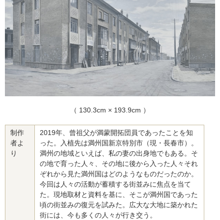
（ 130.3cm × 193.9cm ）
制作
2019年、曾祖父が満蒙開拓団員であったことを知
者よ
った。入植先は満州国新京特別市（現・長春市）。
り
満州の地域といえば、私の妻の出身地でもある。そ
の地で育った人々、その地に後から入った人々それ
ぞれから見た満州国はどのようなものだったのか。
今回は人々の活動が蓄積する街並みに焦点を当て
た。現地取材と資料を基に、そこが満州国であった
頃の街並みの復元を試みた。広大な大地に築かれた
街には、今も多くの人々が行き交う。