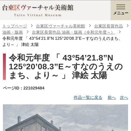
メニュー
トップページ
台東区ヴァーチャル美術館
台東区長賞作品
油画・版画
台東区長賞作品 油画・版画（令和元年度～）
令和元年度 「 43°54’21.8”N 125°20’08.3”E～すなのうえのまち、
より～ 」 津絵 太陽
令和元年度 「 43°54’21.8”N
125°20’08.3”E～すなのうえの
まち、より～ 」 津絵 太陽
ページID：221029484
作品一覧に戻る
前へ
次へ