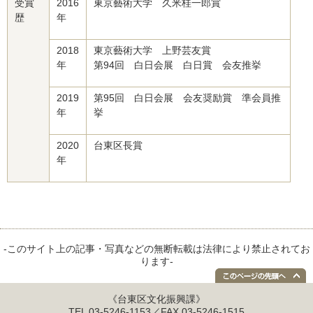
受賞
2016
東京藝術大学 久米桂一郎賞
歴
年
2018
東京藝術大学 上野芸友賞
年
第94回 白日会展 白日賞 会友推挙
2019
第95回 白日会展 会友奨励賞 準会員推
年
挙
2020
台東区長賞
年
-このサイト上の記事・写真などの無断転載は法律により禁止されてお
ります-
《台東区文化振興課》
TEL 03-5246-1153／FAX 03-5246-1515