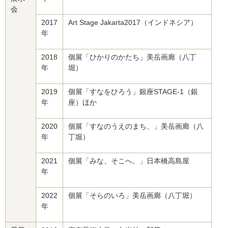
会
2017
Art Stage Jakarta2017（インドネシア）
年
2018
個展「ひかりのかたち」美岳画廊（八丁
年
堀）
2019
個展「すなをひろう」銀座STAGE-1（銀
年
座）ほか
2020
個展「すなのうえのまち、」美岳画廊（八
年
丁堀）
2021
個展「みな、そこへ。」日本橋高島屋
年
2022
個展「そらのいろ」美岳画廊（八丁堀）
年