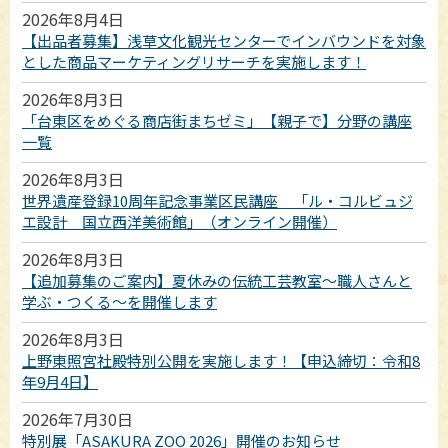
2026年8月4日
【出品者募集】浅草文化観光センターでインバウンドを対象
とした商品マーケティングリサーチを実施します！
2026年8月3日
「台東区をめぐる商店街まちゼミ」【親子で】分野の講座
一覧
2026年8月3日
世界遺産登録10周年記念事業区民講座 「ル・コルビュジ
エ設計 国立西洋美術館」（オンライン開催）
2026年8月3日
【追加募集のご案内】夏休みの伝統工芸教室～職人さんと
学ぶ・つくる～を開催します
2026年8月3日
上野東照宮社殿特別公開を実施します！【申込締切：令和8
年9月4日】
2026年7月30日
特別展「ASAKURA ZOO 2026」開催のお知らせ