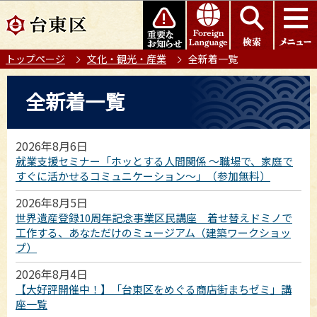
こ
このページの本文へ移動
の
ペ
トップページ
文化・観光・産業
全新着一覧
ー
ジ
本
全新着一覧
の
文
先
こ
頭
こ
2026年8月6日
で
か
就業支援セミナー「ホッとする人間関係 ～職場で、家庭で
す
ら
すぐに活かせるコミュニケーション～」（参加無料）
2026年8月5日
世界遺産登録10周年記念事業区民講座 着せ替えドミノで
工作する、あなただけのミュージアム（建築ワークショッ
プ）
2026年8月4日
【大好評開催中！】「台東区をめぐる商店街まちゼミ」講
座一覧