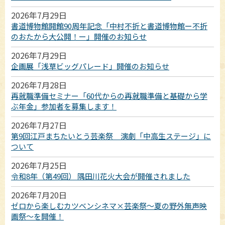
2026年7月29日
書道博物館開館90周年記念「中村不折と書道博物館ー不折
のおたから大公開！ー」開催のお知らせ
2026年7月29日
企画展「浅草ビッグパレード」開催のお知らせ
2026年7月28日
再就職準備セミナー「60代からの再就職準備と基礎から学
ぶ年金」参加者を募集します！
2026年7月27日
第9回江戸まちたいとう芸楽祭 演劇「中高生ステージ」に
ついて
2026年7月25日
令和8年（第49回） 隅田川花火大会が開催されました
2026年7月20日
ゼロから楽しむカツベンシネマ×芸楽祭～夏の野外無声映
画祭～を開催！