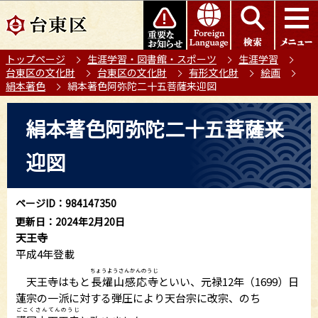
こ
このページの本文へ移動
の
ペ
トップページ
生涯学習・図書館・スポーツ
生涯学習
ー
台東区の文化財
台東区の文化財
有形文化財
絵画
ジ
絹本著色
絹本著色阿弥陀二十五菩薩来迎図
の
本
先
絹本著色阿弥陀二十五菩薩来
文
頭
こ
で
迎図
こ
す
か
ら
ページID：984147350
更新日：2024年2月20日
天王寺
平成4年登載
ちょうようさんかんのうじ
天王寺はもと
長燿山感応寺
といい、元禄12年（1699）日
蓮宗の一派に対する弾圧により天台宗に改宗、のち
ごこくさんてんのうじ