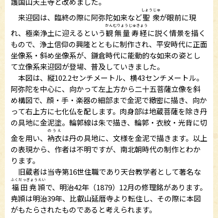
護国山天王寺
と改めました。
しょうじゅ
来迎図は、臨終の際に阿弥陀如来など
聖衆
が眼前に現
かんむりょうじゅきょう
れ、極楽浄土に迎えるという
観無量寿経
に説く情景を描く
もので、浄土信仰の興隆とともに制作され、平安時代に正面
坐像系・斜め坐像系が、鎌倉時代に能動的な如来の姿とし
て立像系来迎図が登場、普及していきました。
本図は、縦102.2センチメートル、横43センチメートル。
阿弥陀を中心に、向かって左上方から二十五菩薩立像を斜
め構図で、顔・手・楽器の細部まで金泥で緻密に描き、向か
って右上方に七化仏を配します。肉身部は地蔵菩薩を除き丹
の具地に金泥塗。輪郭線は朱で描き、輪郭・衣紋・光背に切
のうえ
金を用い、
衲衣
は丹の具地に、文様を金泥で描きます。以上
の表現から、作者は不明ですが、南北朝時代の制作とわか
ります。
旧蔵者は当寺第16世住職であり天台教学者として著名な
ふくだっぎょうえい
福田尭頴
で、明治42年（1879）12月の修理銘があります。
尭頴は明治39年、比叡山延暦寺より転住し、その際に本図
がもたらされたものであると考えられます。