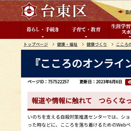
こ
の
音
ペ
ー
ジ
の
トップページ
健康・福祉
健康づくり
こころ
先
本
『こころのオンライ
頭
文
で
こ
す
こ
ページID：757522257
更新日：2023年6月6日
か
ら
報道や情報に触れて つらくな
いのちを支える自殺対策推進センターでは、ショ
った時などに、こころを落ち着けるためのWeb