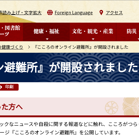
このページの本文へ移動
声読み上げ・文字拡大
Foreign Language
アクセス
の健康づくり
『こころのオンライン避難所』が開設されました
ン避難所』が開設されました
印刷
った方へ
ックなニュースや自殺に関する報道などに触れ、こころがつら
ページ『こころのオンライン避難所』を公開しています。