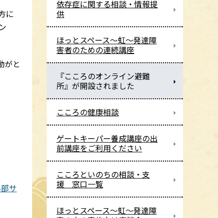
依存症に関する相談・情報提
方に
供
ン
ほっとスペース～虹～発達障
害者のための連続講座
動がと
『こころのオンライン避難
所』が開設されました
こころの健康相談
ゲートキーパー養成講座の出
前講座をご利用ください
こころといのちの相談・支
援 窓口一覧
外部サ
ほっとスペース～虹～発達障