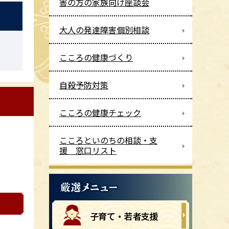
害の方の家族向け座談会
大人の発達障害個別相談
こころの健康づくり
自殺予防対策
こころの健康チェック
こころといのちの相談・支
援 窓口リスト