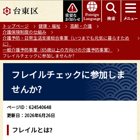
こ
このページの本文へ移動
の
ペ
トップページ
健康・福祉
高齢・介護
ー
介護保険制度の仕組み
ジ
介護予防・日常生活支援総合事業（いつまでも元気に暮らすため
の
に）
一般介護予防事業（65歳以上の方向けの介護予防事業）
先
フレイルチェックに参加しませんか?
頭
で
本
フレイルチェックに参加しま
す
文
こ
せんか?
こ
か
ら
ページID：624540648
更新日：2026年6月26日
フレイルとは?