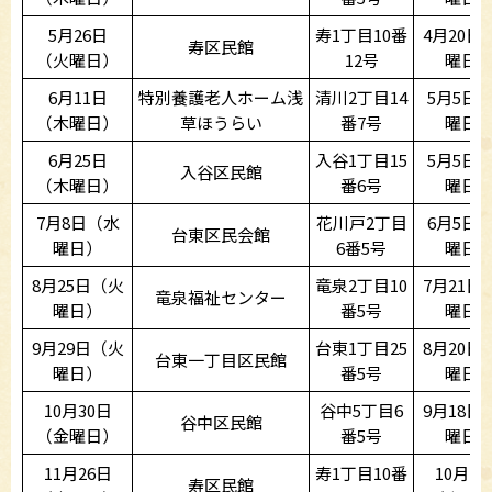
5月26日
寿1丁目10番
4月20日
寿区民館
（火曜日）
12号
曜日
6月11日
特別養護老人ホーム浅
清川2丁目14
5月5日
（木曜日）
草ほうらい
番7号
曜日
6月25日
入谷1丁目15
5月5日
入谷区民館
（木曜日）
番6号
曜日
7月8日（水
花川戸2丁目
6月5日
台東区民会館
曜日）
6番5号
曜日
8月25日（火
竜泉2丁目10
7月21日
竜泉福祉センター
曜日）
番5号
曜日
9月29日（火
台東1丁目25
8月20日
台東一丁目区民館
曜日）
番5号
曜日
10月30日
谷中5丁目6
9月18日
谷中区民館
（金曜日）
番5号
曜日
11月26日
寿1丁目10番
10月20
寿区民館