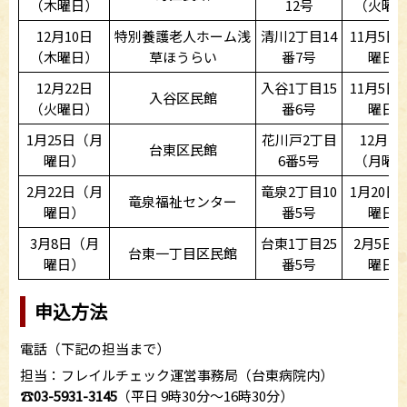
（木曜日）
12号
（火曜
12月10日
特別養護老人ホーム浅
清川2丁目14
11月5日
（木曜日）
草ほうらい
番7号
曜日
12月22日
入谷1丁目15
11月5日
入谷区民館
（火曜日）
番6号
曜日
1月25日（月
花川戸2丁目
12月18
台東区民館
曜日）
6番5号
（月曜
2月22日（月
竜泉2丁目10
1月20日
竜泉福祉センター
曜日）
番5号
曜日
3月8日（月
台東1丁目25
2月5日
台東一丁目区民館
曜日）
番5号
曜日
申込方法
電話（下記の担当まで）
担当：フレイルチェック運営事務局（台東病院内）
☎
03-5931-3145
（平日 9時30分～16時30分）