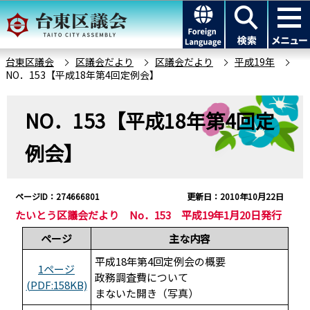
こ
このページの本文へ移動
の
ペ
ー
台東区議会
区議会だより
区議会だより
平成19年
NO．153【平成18年第4回定例会】
ジ
の
本
先
NO．153【平成18年第4回定
文
頭
こ
例会】
で
こ
す
か
ら
ページID：274666801
更新日：2010年10月22日
たいとう区議会だより No．153 平成19年1月20日発行
ページ
主な内容
平成18年第4回定例会の概要
1ページ
政務調査費について
(PDF:158KB)
まないた開き（写真）