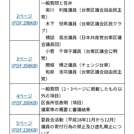
一般質問と答弁
実川 利隆議員（台東区議会自由民主
2ページ
党）
(PDF:298KB)
木下 悦希議員（台東区議会区民クラ
ブ）
橋詰 高志議員（日本共産党台東区議
会議員団）
小菅 千保子議員（台東区議会公明
党）
3ページ
関根 博之議員（チェンジ台東）
(PDF:358KB)
和泉 浩司議員（台東区議会自由民主
党）
一般質問（2・3ページに掲載したもの以
4ページ
外の項目）
(PDF:200KB)
区長所信表明〔項目〕
議案等の概要と審議結果
委員会活動（平成18年11月から12月）
5ページ
議員の寄付行為の禁止及び虚礼廃止につ
(PDF:230KB)
いて