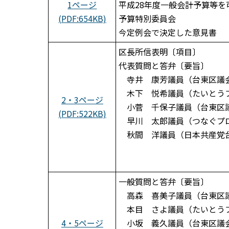
1ページ
平成28年度一般会計予算等を
(PDF:654KB)
予算特別委員会
今定例会で決定した意見書
区長所信表明〔項目〕
代表質問と答弁〔要旨〕
寺井 康芳議員（台東区議
木下 悦希議員（たいとう
2・3ページ
小菅 千保子議員（台東区
(PDF:522KB)
早川 太郎議員（つなぐプ
秋間 洋議員（日本共産党
一般質問と答弁〔要旨〕
高森 喜美子議員（台東区
本目 さよ議員（たいとう
4・5ページ
小坂 義久議員（台東区議