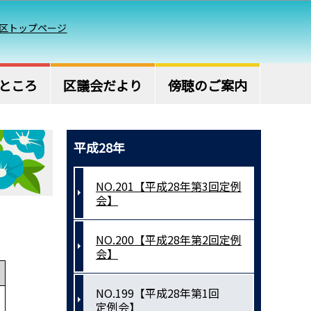
区トップページ
ところ
区議会だより
傍聴のご案内
平成28年
NO.201【平成28年第3回定例
会】
NO.200【平成28年第2回定例
会】
NO.199【平成28年第1回
定例会】