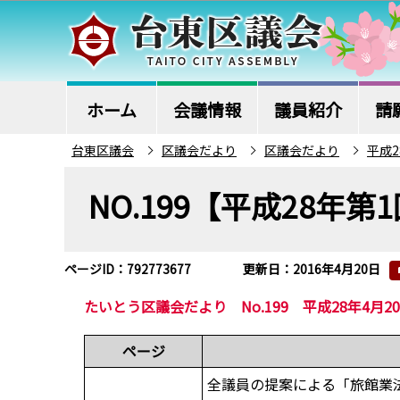
こ
の
ペ
ー
ジ
ホーム
会議情報
議員紹介
請
の
台東区議会
区議会だより
区議会だより
平成2
先
本
頭
NO.199【平成28年
文
で
こ
す
こ
ページID：792773677
更新日：2016年4月20日
か
ら
たいとう区議会だより No.199 平成28年4月2
ページ
全議員の提案による「旅館業