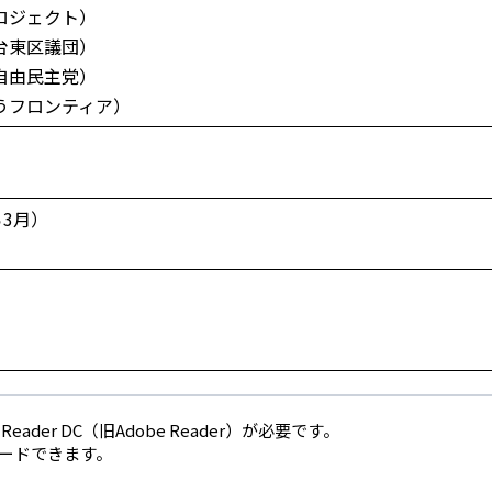
ロジェクト）
台東区議団）
自由民主党）
うフロンティア）
ら3月）
eader DC（旧Adobe Reader）が必要です。
ロードできます。