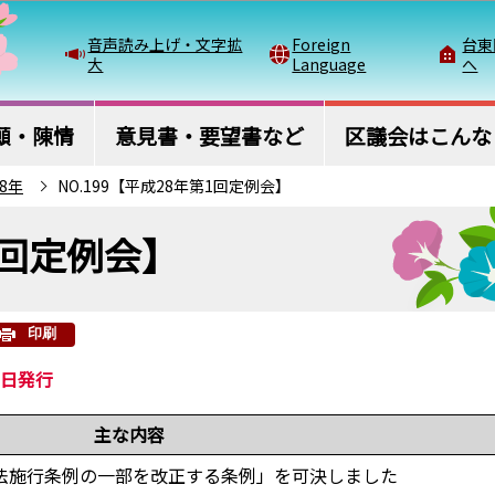
このページの本文へ移動
音声読み上げ・文字拡
Foreign
台東
大
Language
へ
願・陳情
意見書・要望書など
区議会はこんな
8年
NO.199【平成28年第1回定例会】
第1回定例会】
印刷
0日発行
主な内容
法施行条例の一部を改正する条例」を可決しました