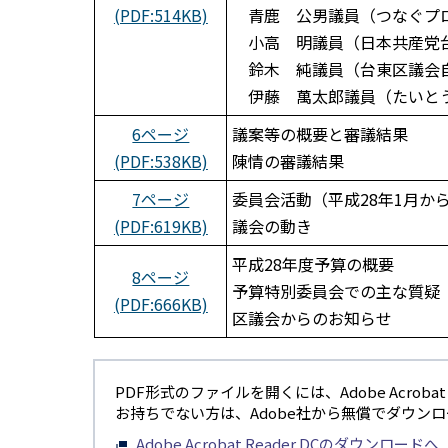
(PDF:514KB)
青鹿 公男議員（つなぐプ
小高 明議員（日本共産党
鈴木 純議員（台東区議会
伊藤 萬太郎議員（たいと
6ページ
議案等の概要と審議結果
(PDF:538KB)
陳情の審議結果
7ページ
委員会活動（平成28年1月か
(PDF:619KB)
議会の動き
平成28年度予算の概要
8ページ
予算特別委員会での主な質疑
(PDF:666KB)
区議会からのお知らせ
PDF形式のファイルを開くには、Adobe Acrobat R
お持ちでない方は、Adobe社から無償でダウン
Adobe Acrobat Reader DCのダウンロードへ