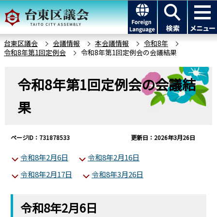
こ
このページの本文へ移動
の
ペ
ー
台東区議会
会議情報
本会議情報
令和8年
令和8年第1回定例会
令和8年第1回定例会の会議結果
ジ
の
本
先
令和8年第1回定例会の会議結
文
頭
こ
果
で
こ
す
か
ら
ページID：731878533
更新日：2026年3月26日
令和8年2月6日
令和8年2月16日
令和8年2月17日
令和8年3月26日
令和8年2月6日