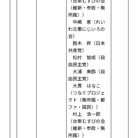
（台東むすびの会
（維新・参政・無
所属））
中嶋 恵（れい
わ立憲にじいろの
会）
鈴木 昇（日本
共産党）
松村 智成（自
由民主党）
大浦 美鈴（自
由民主党）
大貫 はなこ
（つなぐプロジェ
クト（無所属・都
ファ・国民））
村上 浩一郎
（台東むすびの会
（維新・参政・無
所属））