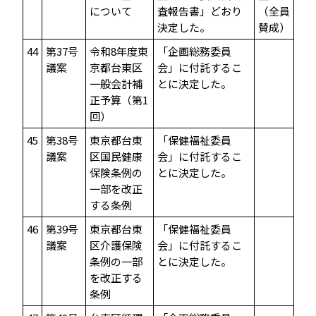
について
査報告書」どおり
（全員
決定した。
賛成）
44
第37号
令和8年度東
「企画総務委員
議案
京都台東区
会」に付託するこ
一般会計補
とに決定した。
正予算（第1
回）
45
第38号
東京都台東
「保健福祉委員
議案
区国民健康
会」に付託するこ
保険条例の
とに決定した。
一部を改正
する条例
46
第39号
東京都台東
「保健福祉委員
議案
区介護保険
会」に付託するこ
条例の一部
とに決定した。
を改正する
条例