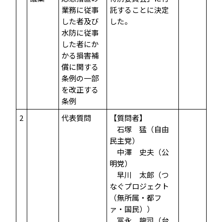
業務に従事
託することに決定
した者及び
した。
水防に従事
した者にか
かる損害補
償に関する
条例の一部
を改正する
条例
2
代表質問
【質問者】
石塚 猛（自由
民主党）
中澤 史夫（公
明党）
早川 太郎（つ
なぐプロジェクト
（無所属・都フ
ァ・国民））
冨永 龍司（台