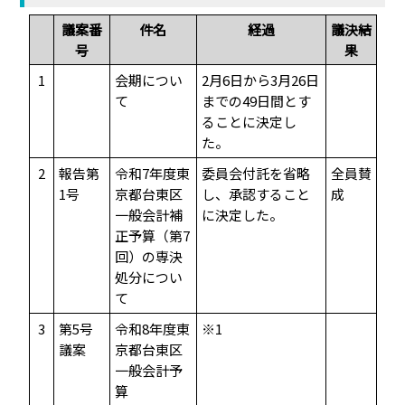
議案番
件名
経過
議決結
号
果
1
会期につい
2月6日から3月26日
て
までの49日間とす
ることに決定し
た。
2
報告第
令和7年度東
委員会付託を省略
全員賛
1号
京都台東区
し、承認すること
成
一般会計補
に決定した。
正予算（第7
回）の専決
処分につい
て
3
第5号
令和8年度東
※1
議案
京都台東区
一般会計予
算