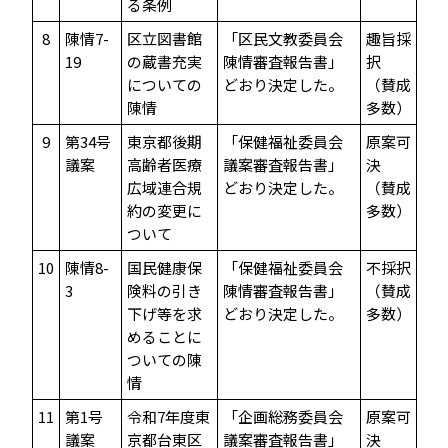
る条例
8
陳情7-
区立図書館
「区民文教委員会
趣旨採
19
の蔵書充実
陳情審査報告書」
択
についての
どおり決定した。
（賛成
陳情
多数）
9
第34号
東京都後期
「保健福祉委員会
原案可
議案
高齢者医療
議案審査報告書」
決
広域連合規
どおり決定した。
（賛成
約の変更に
多数）
ついて
10
陳情8-
国民健康保
「保健福祉委員会
不採択
3
険料の引き
陳情審査報告書」
（賛成
下げ等を求
どおり決定した。
多数）
めることに
ついての陳
情
11
第1号
令和7年度東
「企画総務委員会
原案可
議案
京都台東区
議案審査報告書」
決