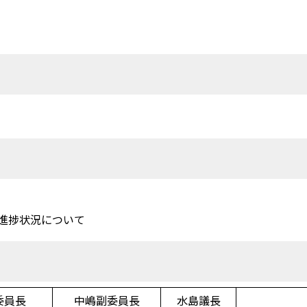
室
進捗状況について
委員長
中嶋副委員長
水島議長