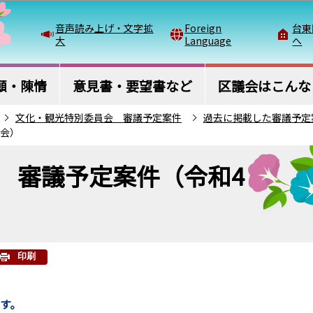
このページの本文へ移動
音声読み上げ・文字拡
Foreign
台東
大
Language
へ
願・陳情
意見書・要望書など
区議会はこんな
文化・観光特別委員会 審議予定案件
過去に掲載した審議予定
開会）
 審議予定案件（令和4
印刷
ます。