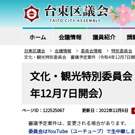
こ
の
ペ
ー
ジ
ホーム
会議情報
議員紹介
請
の
台東区議会
会議情報
委員会情報
特別委員会
先
文化・観光特別委員会 審議予定案件（令和4年12月7日
頭
本
で
文化・観光特別委員会
文
す
こ
年12月7日開会）
こ
か
ら
ページID：122525067
更新日：2022年12月6日
審議予定案件は、変更される場合があります。
委員会はYouTube（ユーチューブ）で生中継し