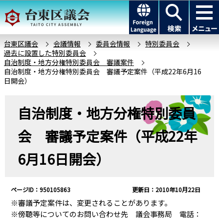
こ
このページの本文へ移動
の
ペ
ー
台東区議会
会議情報
委員会情報
特別委員会
過去に設置した特別委員会
ジ
自治制度・地方分権特別委員会 審議案件
の
自治制度・地方分権特別委員会 審議予定案件（平成22年6月16
先
日開会）
頭
本
で
自治制度・地方分権特別委員
文
す
こ
会 審議予定案件（平成22年
こ
か
6月16日開会）
ら
ページID：950105863
更新日：2010年10月22日
※審議予定案件は、変更されることがあります。
※傍聴等についてのお問い合わせ先 議会事務局 電話：