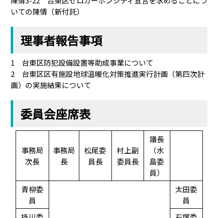
陳情3-22 台東区ゼロカーボンシティ宣言を求めることにつ
いての陳情（新付託）
理事者報告事項
1 台東区防犯設備設置等助成事業について
2 台東区区有施設地球温暖化対策推進実行計画（第四次計
画）の実施結果について
委員会座席表
議長
事務局
事務局
松尾委
村上副
（水
次長
長
員長
委員長
島委
員）
青柳委
太田委
員
員
掛川委
石塚委