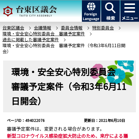
こ
このページの本文へ移動
の
ペ
ー
台東区議会
会議情報
委員会情報
特別委員会
環境・安全安心特別委員会 審議予定案件
ジ
過去に掲載した審議予定案件
の
環境・安全安心特別委員会 審議予定案件（令和3年6月11日開
先
会）
頭
本
で
環境・安全安心特別委員会
文
す
こ
審議予定案件（令和3年6月11
こ
か
日開会）
ら
ページID：494022076
更新日：2021年6月10日
審議予定案件は、変更される場合があります。
新型コロナウイルス感染症拡大防止のため、来庁による議