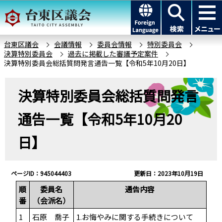
こ
このページの本文へ移動
の
ペ
ー
台東区議会
会議情報
委員会情報
特別委員会
決算特別委員会
過去に掲載した審議予定案件
ジ
決算特別委員会総括質問発言通告一覧【令和5年10月20日】
の
先
本
決算特別委員会総括質問発言
頭
文
で
こ
通告一覧【令和5年10月20
す
こ
か
日】
ら
ページID：945044403
更新日：2023年10月19日
順
委員名
通告内容
番
（会派名）
1
石原 喬子
1.お悔やみに関する手続きについて