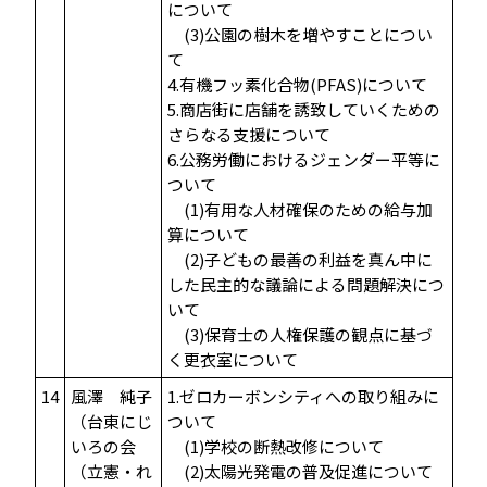
について
(3)公園の樹木を増やすことについ
て
4.有機フッ素化合物(PFAS)について
5.商店街に店舗を誘致していくための
さらなる支援について
6.公務労働におけるジェンダー平等に
ついて
(1)有用な人材確保のための給与加
算について
(2)子どもの最善の利益を真ん中に
した民主的な議論による問題解決につ
いて
(3)保育士の人権保護の観点に基づ
く更衣室について
14
風澤 純子
1.ゼロカーボンシティへの取り組みに
（台東にじ
ついて
いろの会
(1)学校の断熱改修について
（立憲・れ
(2)太陽光発電の普及促進について