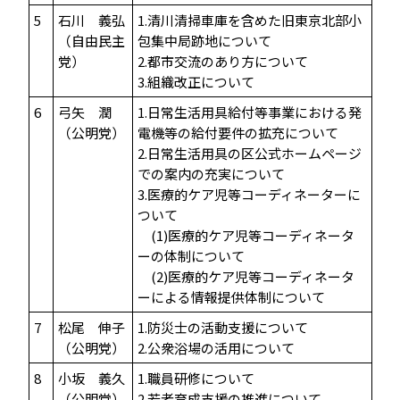
5
石川 義弘
1.清川清掃車庫を含めた旧東京北部小
（自由民主
包集中局跡地について
党）
2.都市交流のあり方について
3.組織改正について
6
弓矢 潤
1.日常生活用具給付等事業における発
（公明党）
電機等の給付要件の拡充について
2.日常生活用具の区公式ホームページ
での案内の充実について
3.医療的ケア児等コーディネーターに
ついて
(1)医療的ケア児等コーディネータ
ーの体制について
(2)医療的ケア児等コーディネータ
ーによる情報提供体制について
7
松尾 伸子
1.防災士の活動支援について
（公明党）
2.公衆浴場の活用について
8
小坂 義久
1.職員研修について
（公明党）
2.若者育成支援の推進について