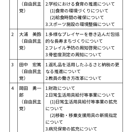
（自由民主
2.学校における食育の推進について
党）
(1)食育の環境づくりについて
(2)給食時間の確保について
3.スポーツ施設の環境整備について
2
大浦 美鈴
1.多様なプレイヤーを巻き込んだ包括
（自由民主
的な長寿まちづくりについて
党）
2.フレイル予防の周知啓発について
3.骨密度測定の周知について
3
田中 宏篤
1.返礼品を活用したふるさと納税の更
（自由民主
なる推進について
党）
2.教員の働き方改革について
4
岡田 勇一
1.財政について
郎
2.日常生活用具給付等事業について
（自由民主
(1)日常生活用具給付等事業の拡充
党）
について
(2)移動・移乗支援用具の新規指定
について
3.病児保育の拡充について