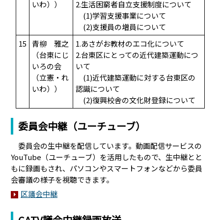
いわ））
2.生活困窮者自立支援制度について
(1)学習支援事業について
(2)支援員の増員について
15
青柳 雅之
1.あさがお教材のエコ化について
（台東にじ
2.台東区にとっての近代建築運動につ
いろの会
いて
（立憲・れ
(1)近代建築運動に対する台東区の
いわ））
認識について
(2)復興校舎の文化財登録について
委員会中継（ユーチューブ）
委員会の生中継を配信しています。動画配信サービスの
YouTube（ユーチューブ）を活用したもので、生中継とと
もに録画もされ、パソコンやスマートフォンなどから委員
会審議の様子を視聴できます。
区議会中継
CATV議会中継録画放送