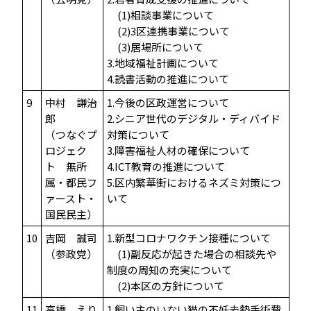
(1)相談事業について
(2)3区連携事業について
(3)居場所について
3.地域福祉計画について
4.読書活動の推進について
9
中村 謙治
1.今後の区政運営について
郎
2.シニア世代のデジタル・ディバイド
（つなぐプ
対策について
ロジェク
3.障害福祉人材の確保について
ト 無所
4.ICT教育の推進について
属・都民フ
5.区内繁華街におけるネズミ対策につ
ァースト・
いて
国民民主）
10
吉岡 誠司
1.新型コロナワクチン接種について
（参政党）
(1)副反応が起きた場合の相談先や
制度の周知の充実について
(2)本区の方針について
11
高橋 えり
1.飼い主のいない猫の不妊去勢手術費