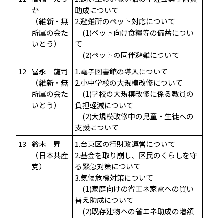
か
助成について
（維新・無
2.避難所のペット対応について
所属の会た
(1)ペット向け食糧等の備蓄につい
いとう）
て
(2)ペットの同伴避難について
12
冨永 龍司
1.電子図書館の導入について
（維新・無
2.小中学校の大規模改修について
所属の会た
(1)学校の大規模改修に係る教員の
いとう）
負担軽減について
(2)大規模改修中の児童・生徒への
支援について
13
鈴木 昇
1.台東区の行財政運営について
（日本共産
2.基金を取り崩し、区民のくらしを守
党）
る緊急対策について
3.気候危機対策について
(1)家庭向けの省エネ家電への買い
替え助成について
(2)既存建物への省エネ助成の増額