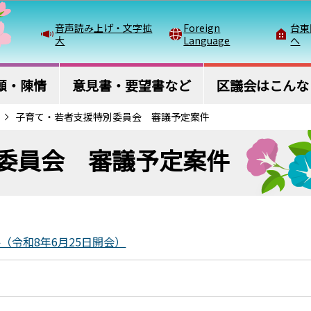
このページの本文へ移動
音声読み上げ・文字拡
Foreign
台東
大
Language
へ
願・陳情
意見書・要望書など
区議会はこんな
子育て・若者支援特別委員会 審議予定案件
委員会 審議予定案件
令和8年6月25日開会）