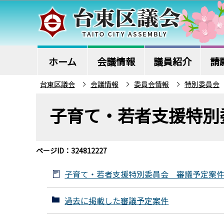
こ
の
ペ
ー
ジ
ホーム
会議情報
議員紹介
請
の
台東区議会
会議情報
委員会情報
特別委員会
先
本
頭
子育て・若者支援特別
文
で
こ
す
こ
ページID：324812227
か
ら
子育て・若者支援特別委員会 審議予定案件（
過去に掲載した審議予定案件