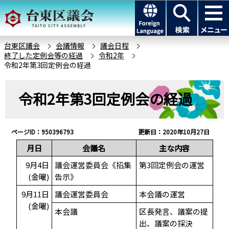
こ
このページの本文へ移動
の
ペ
ー
台東区議会
会議情報
議会日程
終了した定例会等の経過
令和2年
ジ
令和2年第3回定例会の経過
の
先
本
令和2年第3回定例会の経過
頭
文
で
こ
す
こ
ページID：950396793
更新日：2020年10月27日
か
月日
会議名
主な内容
ら
9月4日
議会運営委員会《招集
第3回定例会の運営
(金曜)
告示》
9月11日
議会運営委員会
本会議の運営
(金曜)
本会議
区長発言、議案の提
出、議案の採決