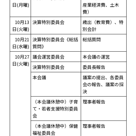
日(月曜)
産業経済費、土木
費）
10月13
決算特別委員会
歳出（教育費）、特
日(火曜)
別会計
10月21
決算特別委員会《総括
総括質問
日(水曜)
質問》
10月27
議会運営委員会
本会議の運営
日(火曜)
決算特別委員会
委員長報告
本会議
議案の提出、各委員
会の報告、議案の採
決
（本会議休憩中）子育
理事者報告
て・若者支援特別委員
会
（本会議休憩中）保健
理事者報告
福祉委員会