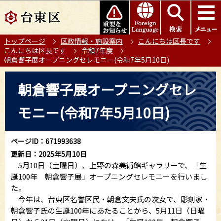
こ
このページの本文へ移動
の
ペ
トップページ
区政情報・施設案内
こんにちは区長です
ー
こんにちは区長です
令和7年度
ジ
朝倉響子展オープニングセレモニー(令和7年5月10日)
の
本
先
朝倉響子展オープニングセレ
文
頭
こ
で
モニー(令和7年5月10日)
こ
す
か
ら
ページID：671993638
更新日：2025年5月10日
5月10日（土曜日）、上野の森美術館ギャラリーで、「生
誕100年 朝倉響子展」オープニングセレモニーを行いまし
た。
今年は、台東区名誉区民・朝倉文夫氏の次女で、彫刻家・
朝倉響子氏の生誕100年にあたることから、5月11日（日曜