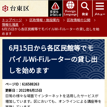
こ
このページの本文へ移動
の
ペ
トップページ
区政情報・施設案内
区政情報の公開
ー
情報化推進
ジ
6月15日から各区民館等でモバイルWi-Fiルーターの貸し出しを始
の
めます
先
本
頭
6月15日から各区民館等でモ
文
で
こ
す
バイルWi-Fiルーターの貸し出
こ
か
しを始めます
ら
ページID：616588263
更新日：2022年6月15日
日常の様々な場面でインターネットを活用したサービスが
増加しています。区においても、オンラインによる講座等を
実施しています。