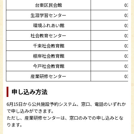
台東区民会館
03-3
生涯学習センター
03-3
環境ふれあい館
03-3
社会教育センター
03-3
千束社会教育館
03-3
根岸社会教育館
03-3
今戸社会教育館
03-3
産業研修センター
03-3
申し込み方法
6月15日から公共施設予約システム、窓口、電話のいずれか
で申し込みができます。
ただし、産業研修センターは、窓口のみでの申し込みとな
ります。