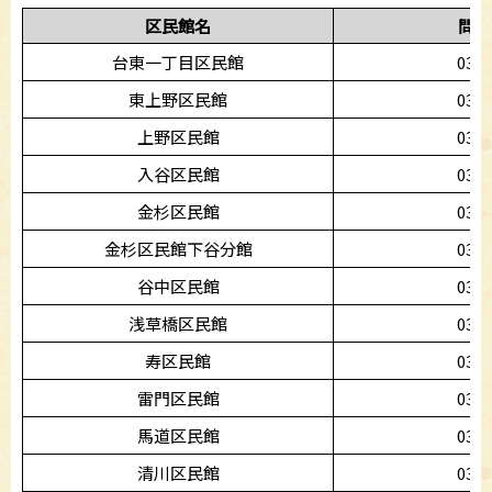
区民館名
問い
台東一丁目区民館
03-3
東上野区民館
03-5
上野区民館
03-5
入谷区民館
03-3
金杉区民館
03-3
金杉区民館下谷分館
03-3
谷中区民館
03-3
浅草橋区民館
03-3
寿区民館
03-3
雷門区民館
03-3
馬道区民館
03-3
清川区民館
03-3