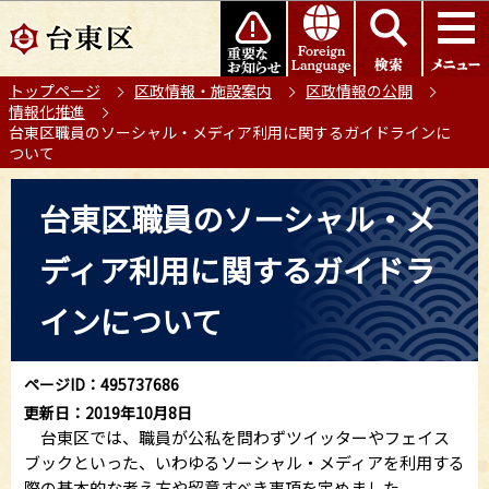
こ
このページの本文へ移動
の
ペ
トップページ
区政情報・施設案内
区政情報の公開
ー
情報化推進
ジ
台東区職員のソーシャル・メディア利用に関するガイドラインに
の
ついて
先
本
頭
台東区職員のソーシャル・メ
文
で
こ
す
ディア利用に関するガイドラ
こ
か
インについて
ら
ページID：495737686
更新日：2019年10月8日
台東区では、職員が公私を問わずツイッターやフェイス
ブックといった、いわゆるソーシャル・メディアを利用する
際の基本的な考え方や留意すべき事項を定めました。