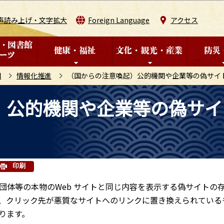
このページの本文へ移動
声読み上げ・文字拡大
Foreign Language
アクセス
開
情報化推進
（国からの注意喚起）公的機関や企業等の偽サイ
）公的機関や企業等の偽サイ
印刷
団体等の本物のWeb サイトと同じ内容を表示する偽サイトの
、クリック先が悪質なサイトへのリンクに置き換えられている
ります。