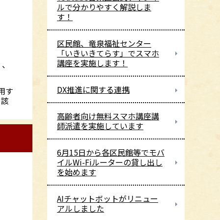
ルで分かりやすく解説しま
す！
区民館、竜泉福祉センター
「いきいきてらす」でスマホ
講座を実施します！
く、
DX推進に関する連携
用す
当該
高齢者向け無料スマホ講座講
師派遣を実施しています
6月15日から各区民館等でモバ
イルWi-Fiルーターの貸し出し
を始めます
AIチャットボットがリニュー
アルしました