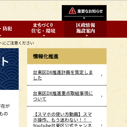
トにご注意ください
情報化推進
ト
台東区DX推進計画を策定しま
した
台東区DX推進重点取組事項に
ついて
存在が
もの
【スマホの使い方動画】スマ
ホ操作、もう迷わない！！
Youtube台東区公式チャンネ