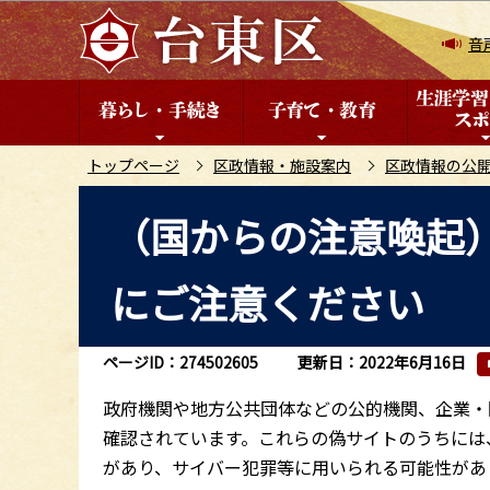
こ
の
音
ペ
ー
ジ
の
トップページ
区政情報・施設案内
区政情報の公
先
本
（国からの注意喚起
頭
文
で
こ
す
にご注意ください
こ
か
ら
ページID：274502605
更新日：2022年6月16日
政府機関や地方公共団体などの公的機関、企業・
確認されています。これらの偽サイトのうちには
があり、サイバー犯罪等に用いられる可能性があ