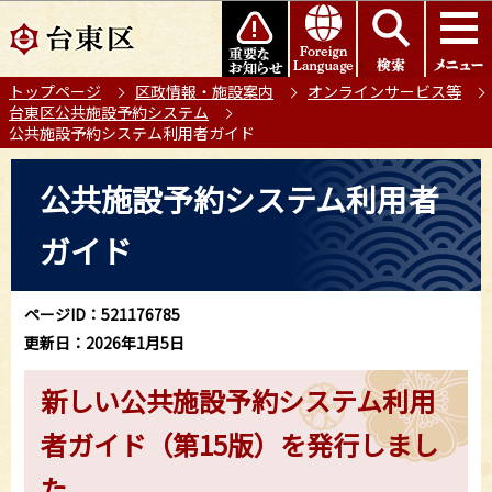
こ
このページの本文へ移動
の
ペ
トップページ
区政情報・施設案内
オンラインサービス等
ー
台東区公共施設予約システム
ジ
公共施設予約システム利用者ガイド
の
本
先
公共施設予約システム利用者
文
頭
こ
で
ガイド
こ
す
か
ら
ページID：521176785
更新日：2026年1月5日
新しい公共施設予約システム利用
者ガイド（第15版）を発行しまし
た。