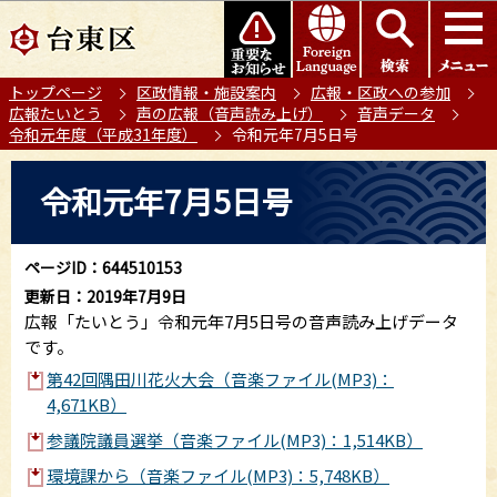
こ
このページの本文へ移動
の
ペ
トップページ
区政情報・施設案内
広報・区政への参加
ー
広報たいとう
声の広報（音声読み上げ）
音声データ
ジ
令和元年度（平成31年度）
令和元年7月5日号
の
本
先
令和元年7月5日号
文
頭
こ
で
こ
す
ページID：644510153
か
更新日：2019年7月9日
ら
広報「たいとう」令和元年7月5日号の音声読み上げデータ
です。
第42回隅田川花火大会（音楽ファイル(MP3)：
4,671KB）
参議院議員選挙（音楽ファイル(MP3)：1,514KB）
環境課から（音楽ファイル(MP3)：5,748KB）