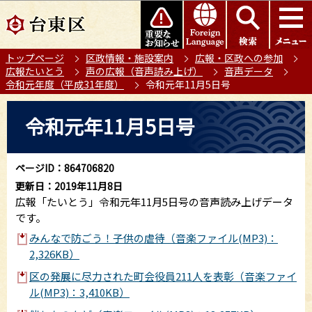
こ
このページの本文へ移動
の
ペ
トップページ
区政情報・施設案内
広報・区政への参加
ー
広報たいとう
声の広報（音声読み上げ）
音声データ
ジ
令和元年度（平成31年度）
令和元年11月5日号
の
本
先
令和元年11月5日号
文
頭
こ
で
こ
す
ページID：864706820
か
更新日：2019年11月8日
ら
広報「たいとう」令和元年11月5日号の音声読み上げデータ
です。
みんなで防ごう！子供の虐待（音楽ファイル(MP3)：
2,326KB）
区の発展に尽力された町会役員211人を表彰（音楽ファイ
ル(MP3)：3,410KB）