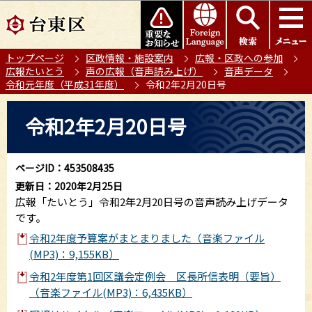
こ
このページの本文へ移動
の
ペ
トップページ
区政情報・施設案内
広報・区政への参加
ー
広報たいとう
声の広報（音声読み上げ）
音声データ
ジ
令和元年度（平成31年度）
令和2年2月20日号
の
本
先
令和2年2月20日号
文
頭
こ
で
こ
す
ページID：453508435
か
更新日：2020年2月25日
ら
広報「たいとう」令和2年2月20日号の音声読み上げデータ
です。
令和2年度予算案がまとまりました（音楽ファイル
(MP3)：9,155KB）
令和2年度第1回区議会定例会 区長所信表明（要旨）
（音楽ファイル(MP3)：6,435KB）