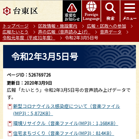
こ
このページの本文へ移動
の
ペ
トップページ
区政情報・施設案内
広報・区政への参加
ー
広報たいとう
声の広報（音声読み上げ）
音声データ
ジ
令和元年度（平成31年度）
令和2年3月5日号
の
本
先
令和2年3月5日号
文
頭
こ
で
こ
す
ページID：526769726
か
更新日：2020年3月9日
ら
広報「たいとう」令和2年3月5日号の音声読み上げデータで
す。
新型コロナウイルス感染症について（音楽ファイル
(MP3)：5,872KB）
環境リサイクル（音楽ファイル(MP3)：1,168KB）
住宅まちづくり（音楽ファイル(MP3)：814KB）