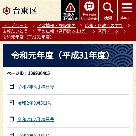
こ
このページの本文へ移動
の
ペ
トップページ
区政情報・施設案内
広報・区政への参加
ー
広報たいとう
声の広報（音声読み上げ）
音声データ
ジ
令和元年度（平成31年度）
の
本
先
令和元年度（平成31年度）
文
頭
こ
で
こ
す
ページID：108936405
か
ら
令和2年3月20日号
令和2年3月5日号
令和2年2月20日号
令和2年2月5日号