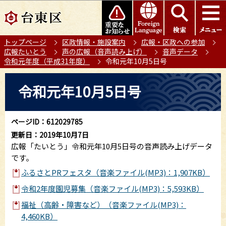
こ
このページの本文へ移動
の
ペ
トップページ
区政情報・施設案内
広報・区政への参加
ー
広報たいとう
声の広報（音声読み上げ）
音声データ
ジ
令和元年度（平成31年度）
令和元年10月5日号
の
本
先
令和元年10月5日号
文
頭
こ
で
こ
す
ページID：612029785
か
更新日：2019年10月7日
ら
広報「たいとう」令和元年10月5日号の音声読み上げデータ
です。
ふるさとPRフェスタ（音楽ファイル(MP3)：1,907KB）
令和2年度園児募集（音楽ファイル(MP3)：5,593KB）
福祉（高齢・障害など）（音楽ファイル(MP3)：
4,460KB）