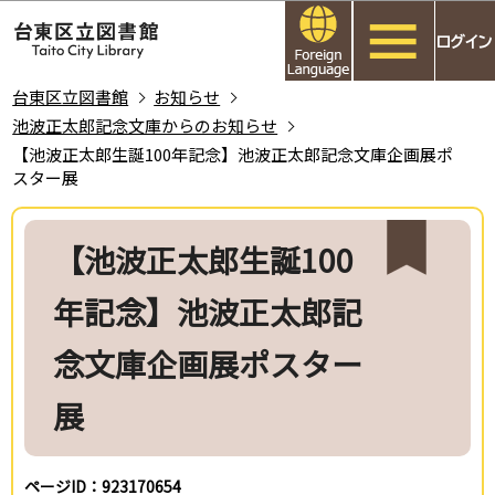
こ
このページの本文へ移動
の
ペ
ー
台東区立図書館
お知らせ
ジ
池波正太郎記念文庫からのお知らせ
の
【池波正太郎生誕100年記念】池波正太郎記念文庫企画展ポ
スター展
先
頭
本
で
文
【池波正太郎生誕100
す
こ
こ
年記念】池波正太郎記
か
ら
念文庫企画展ポスター
展
ページID：923170654