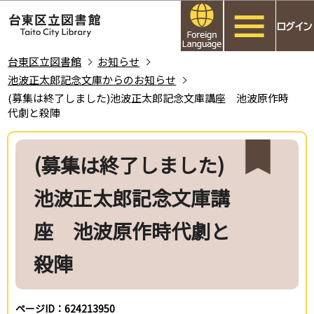
こ
このページの本文へ移動
の
ペ
ー
台東区立図書館
お知らせ
ジ
池波正太郎記念文庫からのお知らせ
の
(募集は終了しました)池波正太郎記念文庫講座 池波原作時
代劇と殺陣
先
頭
本
で
文
(募集は終了しました)
す
こ
こ
池波正太郎記念文庫講
か
ら
座 池波原作時代劇と
殺陣
ページID：624213950