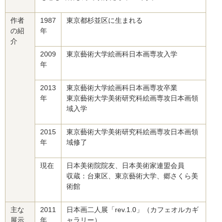
作者
1987
東京都杉並区に生まれる
の紹
年
介
2009
東京藝術大学絵画科日本画専攻入学
年
2013
東京藝術大学絵画科日本画専攻卒業
年
東京藝術大学美術研究科絵画専攻日本画領
域入学
2015
東京藝術大学美術研究科絵画専攻日本画領
年
域修了
現在
日本美術院院友、日本美術家連盟会員
収蔵：台東区、東京藝術大学、郷さくら美
術館
主な
2011
日本画二人展「rev.1.0」（カフェオルカギ
展示
年
ャラリー）