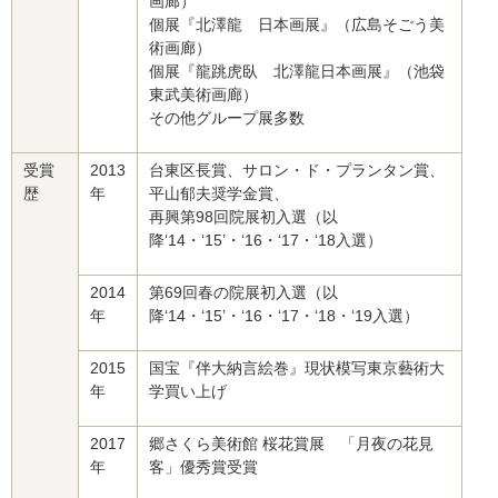
画廊）
個展『北澤龍 日本画展』（広島そごう美
術画廊）
個展『龍跳虎臥 北澤龍日本画展』（池袋
東武美術画廊）
その他グループ展多数
受賞
2013
台東区長賞、サロン・ド・プランタン賞、
歴
年
平山郁夫奨学金賞、
再興第98回院展初入選（以
降‘14・‘15’・‘16・‘17・‘18入選）
2014
第69回春の院展初入選（以
年
降‘14・‘15’・‘16・‘17・‘18・‘19入選）
2015
国宝『伴大納言絵巻』現状模写東京藝術大
年
学買い上げ
2017
郷さくら美術館 桜花賞展 「月夜の花見
年
客」優秀賞受賞