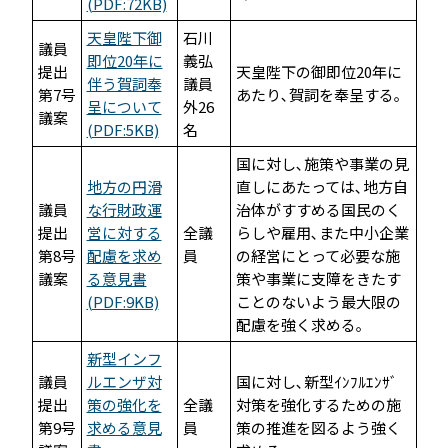
(PDF:72KB)
天皇陛下御
石川
議員
即位20年に
義弘
提出
天皇陛下の御即位20年に
伴う賀詞奉
議員
第7号
あたり､賀詞を奉呈する｡
呈について
外26
議案
(PDF:5KB)
名
国に対し､施策や事業の見
地方の円滑
直しにあたっては､地方自
議員
な行財政運
治体がすすめる国民のく
提出
営に対する
全議
らしや雇用､また中小企業
第8号
配慮を求め
員
の経営にとって必要な施
議案
る意見書
策や事業に支障をきたす
(PDF:9KB)
ことのないよう最大限の
配慮を強く求める｡
新型インフ
議員
ルエンザ対
国に対し､新型ｲﾝﾌﾙｴﾝｻﾞ
提出
策の強化を
全議
対策を強化するための施
第9号
求める意見
員
策の推進を図るよう強く