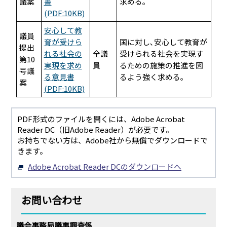
議案
書
求める｡
(PDF:10KB)
安心して教
議員
育が受けら
国に対し､安心して教育が
提出
れる社会の
全議
受けられる社会を実現す
第10
実現を求め
員
るための施策の推進を図
号議
る意見書
るよう強く求める｡
案
(PDF:10KB)
PDF形式のファイルを開くには、Adobe Acrobat
Reader DC（旧Adobe Reader）が必要です。
お持ちでない方は、Adobe社から無償でダウンロードで
きます。
Adobe Acrobat Reader DCのダウンロードへ
お問い合わせ
議会事務局議事調査係