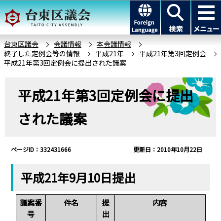
こ
このページの本文へ移動
の
ペ
ー
台東区議会
会議情報
本会議情報
終了した定例会等の情報
平成21年
平成21年第3回定例会
ジ
平成21年第3回定例会に提出された議案
の
先
本
平成21年第3回定例会に提出
頭
文
で
こ
された議案
す
こ
か
ら
ページID：332431666
更新日：2010年10月22日
平成21年9月10日提出
議案番
件名
提
内容
号
出