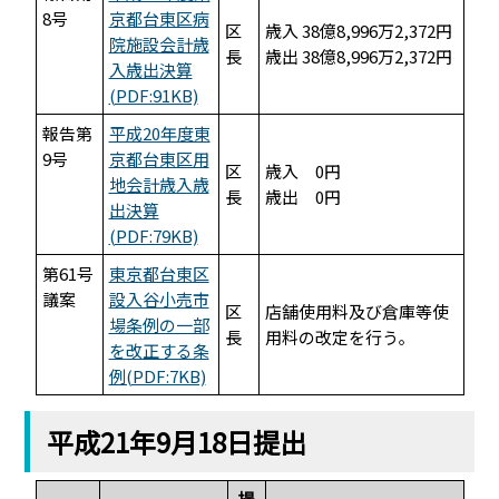
8号
京都台東区病
区
歳入 38億8,996万2,372円
院施設会計歳
長
歳出 38億8,996万2,372円
入歳出決算
(PDF:91KB)
報告第
平成20年度東
9号
京都台東区用
区
歳入 0円
地会計歳入歳
長
歳出 0円
出決算
(PDF:79KB)
第61号
東京都台東区
議案
設入谷小売市
区
店舗使用料及び倉庫等使
場条例の一部
長
用料の改定を行う｡
を改正する条
例(PDF:7KB)
平成21年9月18日提出
提