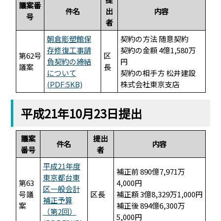
議案番
件名
出
内容
号
者
朝倉彫塑館保
契約の方法 随意契約
存修復工事請
契約の金額 4億1,580万
第62号
区
負契約の締結
円
議案
長
について
契約の相手方 松井建設
(PDF:5KB)
株式会社東京支店
平成21年10月23日提出
議案
提出
件名
内容
番号
者
平成21年度
補正前 890億7,971万
東京都台東
第63
4,000円
区一般会計
号議
区長
補正額 3億8,329万1,000円
補正予算
案
補正後 894億6,300万
（第2回）
5,000円