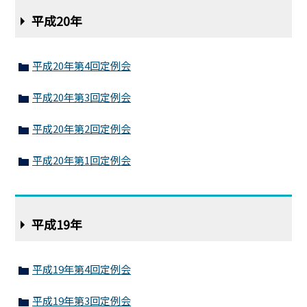
平成20年
平成20年第4回定例会
平成20年第3回定例会
平成20年第2回定例会
平成20年第1回定例会
平成19年
平成19年第4回定例会
平成19年第3回定例会