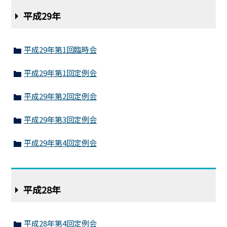
平成29年
平成29年第1回臨時会
平成29年第1回定例会
平成29年第2回定例会
平成29年第3回定例会
平成29年第4回定例会
平成28年
平成28年第4回定例会