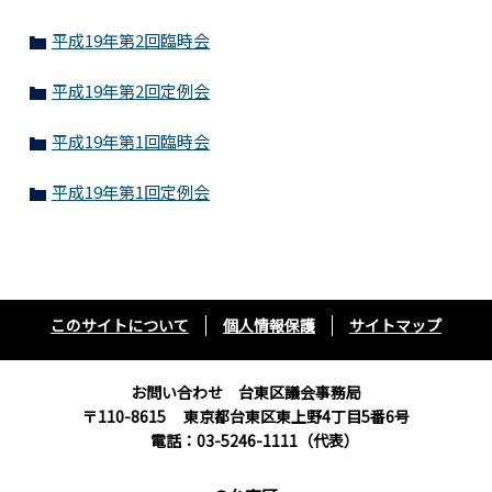
平成19年第2回臨時会
平成19年第2回定例会
平成19年第1回臨時会
平成19年第1回定例会
このサイトについて
個人情報保護
サイトマップ
お問い合わせ 台東区議会事務局
〒110-8615
東京都台東区東上野4丁目5番6号
電話：03-5246-1111（代表）