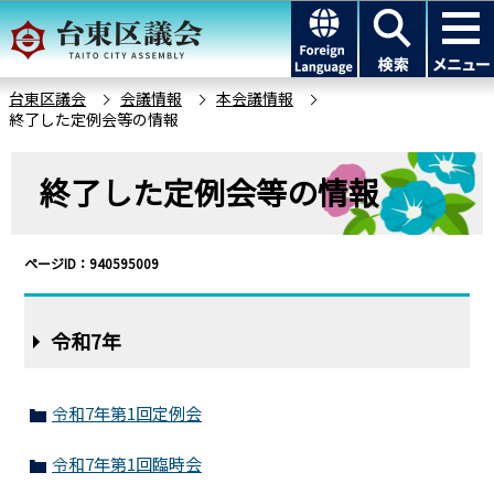
こ
このページの本文へ移動
の
ペ
ー
台東区議会
会議情報
本会議情報
終了した定例会等の情報
ジ
の
本
先
終了した定例会等の情報
文
頭
こ
で
こ
す
ページID：940595009
か
ら
令和7年
令和7年第1回定例会
令和7年第1回臨時会