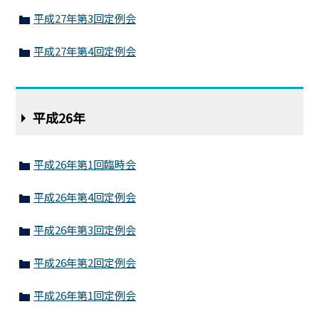
平成27年第3回定例会
平成27年第4回定例会
平成26年
平成26年第1回臨時会
平成26年第4回定例会
平成26年第3回定例会
平成26年第2回定例会
平成26年第1回定例会