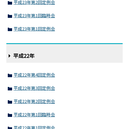
平成23年第2回定例会
平成23年第1回臨時会
平成23年第1回定例会
平成22年
平成22年第4回定例会
平成22年第3回定例会
平成22年第2回定例会
平成22年第1回臨時会
平成22年第1回定例会