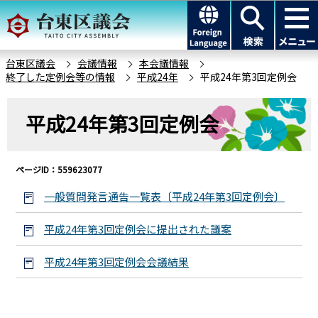
こ
このページの本文へ移動
の
ペ
ー
台東区議会
会議情報
本会議情報
終了した定例会等の情報
平成24年
平成24年第3回定例会
ジ
の
本
先
平成24年第3回定例会
文
頭
こ
で
こ
す
ページID：559623077
か
ら
一般質問発言通告一覧表〔平成24年第3回定例会〕
平成24年第3回定例会に提出された議案
平成24年第3回定例会会議結果