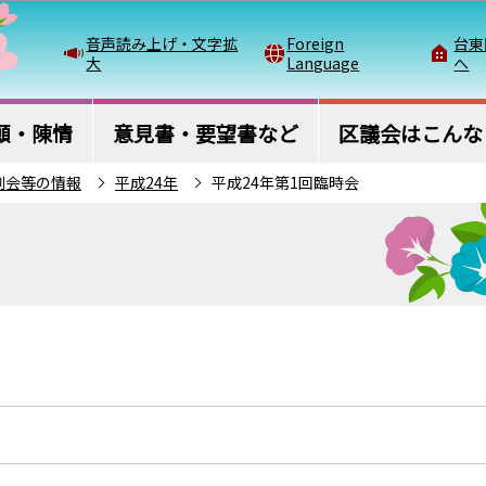
このページの本文へ移動
音声読み上げ・文字拡
Foreign
台東
大
Language
へ
願・陳情
意見書・要望書など
区議会はこんな
例会等の情報
平成24年
平成24年第1回臨時会