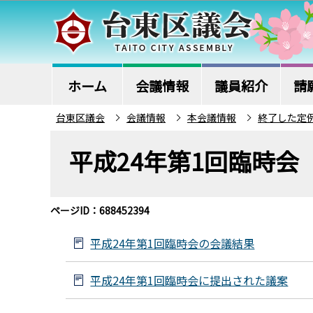
こ
の
ペ
ー
ジ
ホーム
会議情報
議員紹介
請
の
台東区議会
会議情報
本会議情報
終了した定
先
本
頭
平成24年第1回臨時会
文
で
こ
す
こ
ページID：688452394
か
ら
平成24年第1回臨時会の会議結果
平成24年第1回臨時会に提出された議案