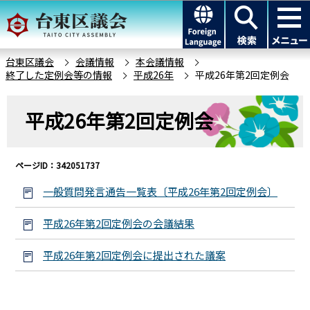
こ
このページの本文へ移動
の
ペ
ー
台東区議会
会議情報
本会議情報
終了した定例会等の情報
平成26年
平成26年第2回定例会
ジ
の
本
先
平成26年第2回定例会
文
頭
こ
で
こ
す
ページID：342051737
か
ら
一般質問発言通告一覧表〔平成26年第2回定例会〕
平成26年第2回定例会の会議結果
平成26年第2回定例会に提出された議案